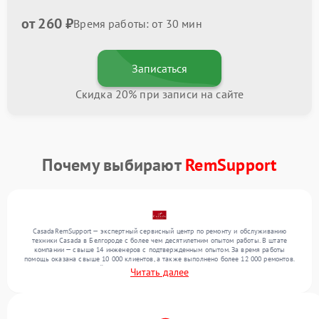
от 260 ₽
Время работы: от 30 мин
Записаться
Скидка 20% при записи на сайте
Почему выбирают
RemSupport
CasadaRemSupport — экспертный сервисный центр по ремонту и обслуживанию
техники Casada в Белгороде с более чем десятилетним опытом работы. В штате
компании — свыше 14 инженеров с подтвержденным опытом. За время работы
помощь оказана свыше 10 000 клиентов, а также выполнено более 12 000 ремонтов.
Ежемесячно в сервисный центр поступает свыше 300 единиц техники, включая , , . Мы
Читать далее
устраняем поломки любой сложности и гарантируем высокое качество обслуживания
благодаря опыту команды.