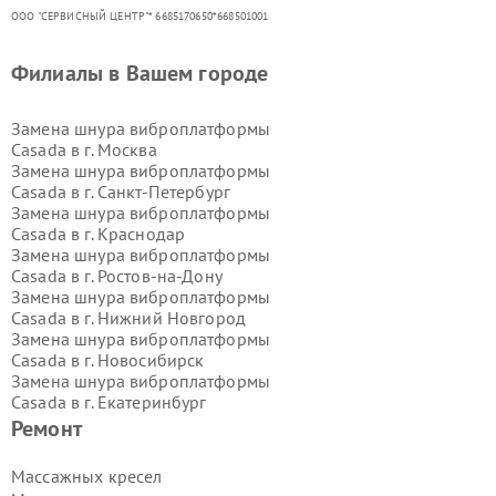
ООО "СЕРВИСНЫЙ ЦЕНТР"* 6685170650*668501001
Филиалы в Вашем городе
Замена шнура виброплатформы
Casada в г.
Москва
Замена шнура виброплатформы
Casada в г.
Санкт-Петербург
Замена шнура виброплатформы
Casada в г.
Краснодар
Замена шнура виброплатформы
Casada в г.
Ростов-на-Дону
Замена шнура виброплатформы
Casada в г.
Нижний Новгород
Замена шнура виброплатформы
Casada в г.
Новосибирск
Замена шнура виброплатформы
Casada в г.
Екатеринбург
Замена шнура виброплатформы
Ремонт
Casada в г.
Казань
Замена шнура виброплатформы
Массажных кресел
Casada в г.
Воронеж