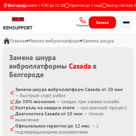
ндекс
Белгород
Ежедневно с 9:00 до 21:00
Гарантия до 1 года
Выезд мастера бес
Заявка
Позвонить
REMSUPPORT
Главная
Ремонт виброплатформ
Замена шнура
Замена шнура
виброплатформы
Casada
в
Белгороде
Замена шнура виброплатформ Casada от 20 мин
— быстрый старт работ
До 30% экономии
— скидки при заявке онлайн
Контроль на каждом этапе
— прозрачный процесс
Диагностика Casada от 10 мин
— точное
выявление
Официальная гарантия до 12 мес.
— с
подтверждающими документами