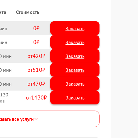
нта
Стоимость
0
Заказать
0
Заказать
420
0
510
0
470
0
120
1430
азать все услуги