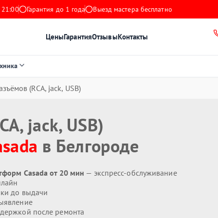
 21:00
Гарантия до 1 года
Выезд мастера бесплатно
Цены
Гарантия
Отзывы
Контакты
ехника
зъёмов (RCA, jack, USB)
A, jack, USB)
asada
в Белгороде
атформ Casada от 20 мин
— экспресс-обслуживание
нлайн
ики до выдачи
ыявление
держкой после ремонта