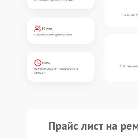
Выясним пр
30 мин
среднее время диагностики
100%
Собственный 
оригинальные или проверенные
запчасти
Прайс лист на ре