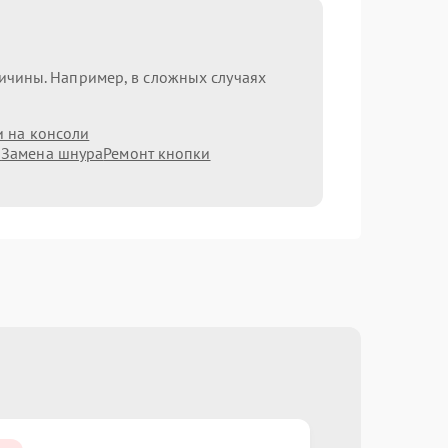
ричины. Например, в сложных случаях
и на консоли
а
Замена шнура
Ремонт кнопки