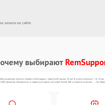
и записи на сайте
очему выбирают
RemSuppo
бслуживанию техники Casada в Белгороде с практикой свыше 10 лет. В штате компании — от 10 до 
2 000 ремонтов. Ежемесячно в сервисный центр поступает более 300 устройств, включая , , . Мы б