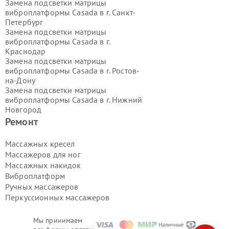
Замена подсветки матрицы
виброплатформы Casada в г.
Санкт-
Петербург
Замена подсветки матрицы
виброплатформы Casada в г.
Краснодар
Замена подсветки матрицы
виброплатформы Casada в г.
Ростов-
на-Дону
Замена подсветки матрицы
виброплатформы Casada в г.
Нижний
Новгород
Замена подсветки матрицы
Ремонт
виброплатформы Casada в г.
Новосибирск
Массажных кресел
Замена подсветки матрицы
Массажеров для ног
виброплатформы Casada в г.
Массажных накидок
Екатеринбург
Виброплатформ
Замена подсветки матрицы
Ручных массажеров
виброплатформы Casada в г.
Казань
Замена подсветки матрицы
Перкуссионных массажеров
виброплатформы Casada в г.
Воронеж
Мы принимаем
Замена подсветки матрицы