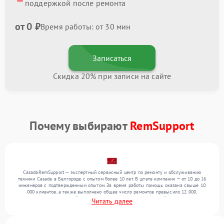
поддержкой после ремонта
от 0 ₽
Время работы: от 30 мин
Записаться
Скидка 20% при записи на сайте
Почему выбирают
RemSupport
CasadaRemSupport — экспертный сервисный центр по ремонту и обслуживанию
техники Casada в Белгороде с опытом более 10 лет. В штате компании — от 10 до 16
инженеров с подтвержденным опытом. За время работы помощь оказана свыше 10
000 клиентов, а также выполнено общее число ремонтов превысило 12 000.
Ежемесячно в сервисный центр поступает более 300 обращений, включая , , . Мы
Читать далее
беремся за задачи любой сложности и гарантируем высокое качество обслуживания
благодаря использованию современного оборудования.