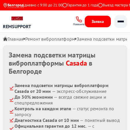
ндекс
Белгород
Ежедневно с 9:00 до 21:00
Гарантия до 1 года
Выезд мастера бес
Заявка
Позвонить
REMSUPPORT
Главная
Ремонт виброплатформ
Замена подсветки матри
Замена подсветки матрицы
виброплатформы
Casada
в
Белгороде
Замена подсветки матрицы виброплатформ
Casada от 20 мин
— экспресс-обслуживание
До 30% экономии
— всегда свежие акции и
спецпредложения
Контроль на каждом этапе
— статус ремонта по
запросу
Диагностика Casada от 10 мин
— понятный вывод
Официальная гарантия до 12 мес.
— с