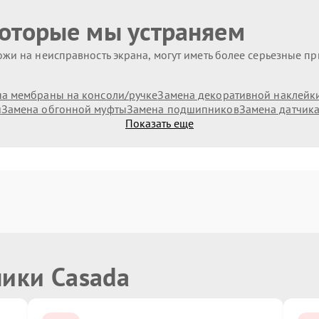
которые мы устраняем
жи на неисправность экрана, могут иметь более серьезные п
а мембраны на консоли/ручке
Замена декоративной наклейк
и
Замена обгонной муфты
Замена подшипников
Замена датчик
Показать еще
ники Casada