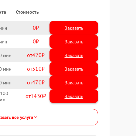
нта
Стоимость
0
Заказать
0
Заказать
420
0
510
0
470
0
100
1430
азать все услуги