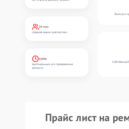
Выясним пр
30 мин
среднее время диагностики
100%
Собственный 
оригинальные или проверенные
запчасти
Прайс лист на ре