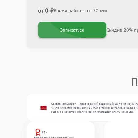
от 0 ₽
Время работы: от 30 мин
Записаться
Скидка 20% пр
П
CasadaRemSupport — проверенный сервисный центр по ремонту 
число клиентов превысило 10 000, а также выполнено общее ч
высокое качество обслуживания благодаря опыту команды.
13+
лет опыта в ремонте техники