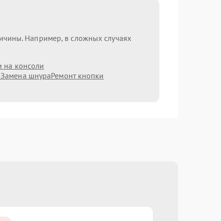
ричины. Например, в сложных случаях
и на консоли
а
Замена шнура
Ремонт кнопки