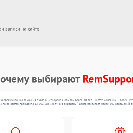
и записи на сайте
очему выбирают
RemSuppo
и обслуживанию техники Casada в Белгороде с опытом более 10 лет. В штате компании — более 19
исло ремонтов превысило 12 000. Ежемесячно в сервисный центр поступает более 300 обращений, вк