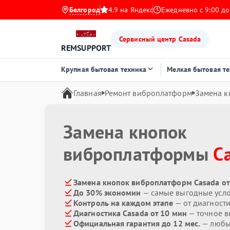
Белгород
4.9 на Яндекс
Ежедневно с 9:00 до
Сервисный центр Casada
REMSUPPORT
Крупная бытовая техника
Мелкая бытовая т
Главная
Ремонт виброплатформ
Замена к
Замена кнопок
виброплатформы
C
Замена кнопок виброплатформ Casada от
До 30% экономии
— самые выгодные усл
Контроль на каждом этапе
— от диагност
Диагностика Casada от 10 мин
— точное в
Официальная гарантия до 12 мес.
— любые