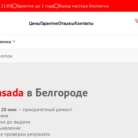
 21:00
Гарантия до 1 года
Выезд мастера бесплатно
Цены
Гарантия
Отзывы
Контакты
ехника
нопок
asada
в Белгороде
 20 мин
— приоритетный ремонт
овия
ики до выдачи
ыявление
 проверки результата