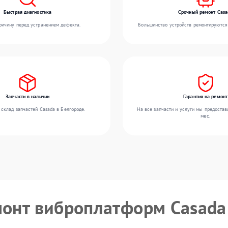
Быстрая диагностика
Срочный ремонт Casa
ичину перед устранением дефекта.
Большинство устройств ремонтируются 
Запчасти в наличии
Гарантия на ремонт
склад запчастей Casada в Белгороде.
На все запчасти и услуги мы предостав
мес.
монт виброплатформ Casada