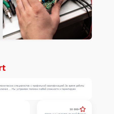
rt
 технических специалистов с профильной квалификацией. За время работы
лючая , , . Мы устраняем поломки любой сложности и гарантируем
50 000+
довольных клиентов по всей России