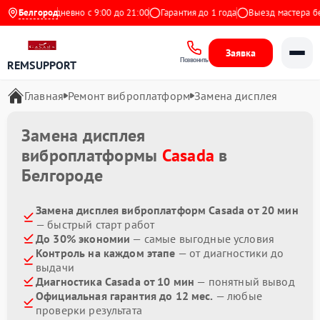
декс
Белгород
Ежедневно с 9:00 до 21:00
Гарантия до 1 года
Выезд мастера бес
Заявка
Позвонить
REMSUPPORT
Главная
Ремонт виброплатформ
Замена дисплея
Замена дисплея
виброплатформы
Casada
в
Белгороде
Замена дисплея виброплатформ Casada от 20 мин
— быстрый старт работ
До 30% экономии
— самые выгодные условия
Контроль на каждом этапе
— от диагностики до
выдачи
Диагностика Casada от 10 мин
— понятный вывод
Официальная гарантия до 12 мес.
— любые
проверки результата