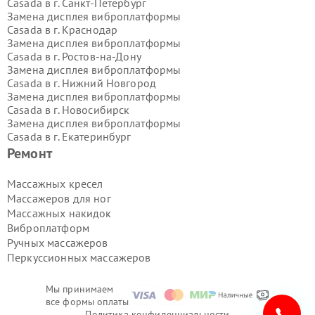
Casada в г.
Санкт-Петербург
Замена дисплея виброплатформы
Casada в г.
Краснодар
Замена дисплея виброплатформы
Casada в г.
Ростов-на-Дону
Замена дисплея виброплатформы
Casada в г.
Нижний Новгород
Замена дисплея виброплатформы
Casada в г.
Новосибирск
Замена дисплея виброплатформы
Casada в г.
Екатеринбург
Замена дисплея виброплатформы
Ремонт
Casada в г.
Казань
Замена дисплея виброплатформы
Массажных кресел
Casada в г.
Воронеж
Массажеров для ног
Замена дисплея виброплатформы
Массажных накидок
Casada в г.
Волгоград
Виброплатформ
Замена дисплея виброплатформы
Ручных массажеров
Casada в г.
Самара
Замена дисплея виброплатформы
Перкуссионных массажеров
Casada в г.
Пермь
Замена дисплея виброплатформы
Мы принимаем
Casada в г.
Красноярск
все формы оплаты
Замена дисплея виброплатформы
Политика конфиденциальности