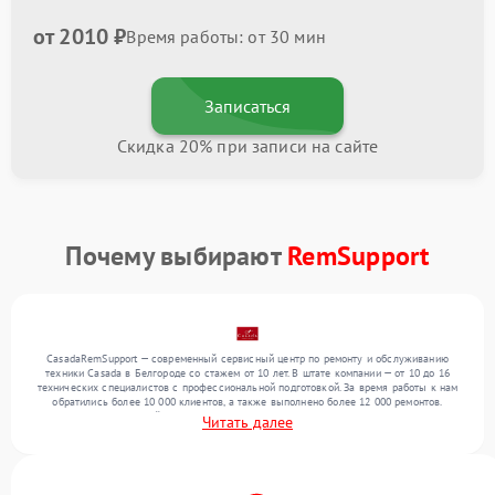
от 2010 ₽
Время работы: от 30 мин
Записаться
Скидка 20% при записи на сайте
Почему выбирают
RemSupport
CasadaRemSupport — современный сервисный центр по ремонту и обслуживанию
техники Casada в Белгороде со стажем от 10 лет. В штате компании — от 10 до 16
технических специалистов с профессиональной подготовкой. За время работы к нам
обратились более 10 000 клиентов, а также выполнено более 12 000 ремонтов.
Ежемесячно в сервисный центр поступает свыше 300 единиц техники, включая , , . Мы
Читать далее
выполняем ремонт различного уровня сложности и обеспечиваем надежный
результат благодаря отлаженным процессам ремонта.