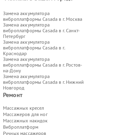
Замена аккумулятора
виброплатформы Casada в г.
Москва
Замена аккумулятора
виброплатформы Casada в г.
Санкт-
Петербург
Замена аккумулятора
виброплатформы Casada в г.
Краснодар
Замена аккумулятора
виброплатформы Casada в г.
Ростов-
на-Дону
Замена аккумулятора
виброплатформы Casada в г.
Нижний
Новгород
Замена аккумулятора
Ремонт
виброплатформы Casada в г.
Новосибирск
Массажных кресел
Замена аккумулятора
Массажеров для ног
виброплатформы Casada в г.
Массажных накидок
Екатеринбург
Виброплатформ
Замена аккумулятора
Ручных массажеров
виброплатформы Casada в г.
Казань