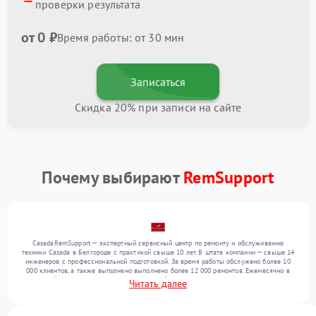
проверки результата
от 0 ₽
Время работы: от 30 мин
Записаться
Скидка 20% при записи на сайте
Почему выбирают
RemSupport
CasadaRemSupport — экспертный сервисный центр по ремонту и обслуживанию
техники Casada в Белгороде с практикой свыше 10 лет. В штате компании — свыше 14
инженеров с профессиональной подготовкой. За время работы обслужено более 10
000 клиентов, а также выполнено выполнено более 12 000 ремонтов. Ежемесячно в
сервисный центр поступает более 300 устройств, включая , , . Мы устраняем поломки
Читать далее
любой сложности и предлагаем стабильный уровень сервиса благодаря
квалификации мастеров.