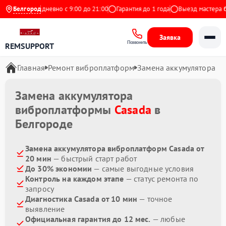
ндекс
Белгород
Ежедневно с 9:00 до 21:00
Гарантия до 1 года
Выезд мастера бе
Заявка
Позвонить
REMSUPPORT
Главная
Ремонт виброплатформ
Замена аккумулятора
Замена аккумулятора
виброплатформы
Casada
в
Белгороде
Замена аккумулятора виброплатформ Casada от
20 мин
— быстрый старт работ
До 30% экономии
— самые выгодные условия
Контроль на каждом этапе
— статус ремонта по
запросу
Диагностика Casada от 10 мин
— точное
выявление
Официальная гарантия до 12 мес.
— любые