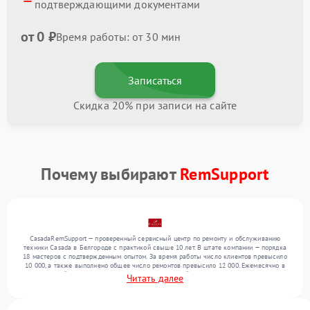
подтверждающими документами
от 0 ₽
Время работы: от 30 мин
Записаться
Скидка 20% при записи на сайте
Почему выбирают
RemSupport
CasadaRemSupport — проверенный сервисный центр по ремонту и обслуживанию
техники Casada в Белгороде с практикой свыше 10 лет. В штате компании — порядка
18 мастеров с подтвержденным опытом. За время работы число клиентов превысило
10 000, а также выполнено общее число ремонтов превысило 12 000. Ежемесячно в
сервисный центр поступает более 300 обращений, включая , , . Мы работаем с
Читать далее
широким спектром неисправностей и предлагаем стабильный уровень сервиса
благодаря квалификации мастеров.