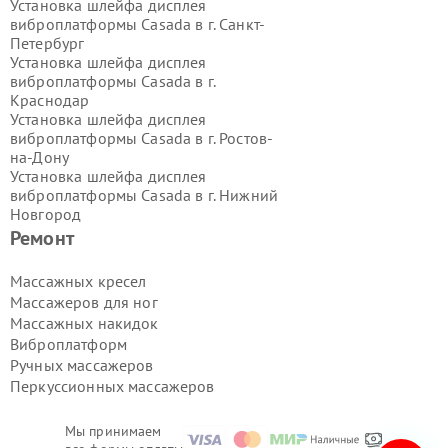
Установка шлейфа дисплея
виброплатформы Casada в г.
Санкт-
Петербург
Установка шлейфа дисплея
виброплатформы Casada в г.
Краснодар
Установка шлейфа дисплея
виброплатформы Casada в г.
Ростов-
на-Дону
Установка шлейфа дисплея
виброплатформы Casada в г.
Нижний
Новгород
Установка шлейфа дисплея
Ремонт
виброплатформы Casada в г.
Новосибирск
Массажных кресел
Установка шлейфа дисплея
Массажеров для ног
виброплатформы Casada в г.
Массажных накидок
Екатеринбург
Виброплатформ
Установка шлейфа дисплея
Ручных массажеров
виброплатформы Casada в г.
Казань
Установка шлейфа дисплея
Перкуссионных массажеров
виброплатформы Casada в г.
Воронеж
Мы принимаем
Установка шлейфа дисплея