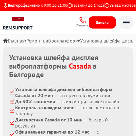
Яндекс
Белгород
Ежедневно с 9:00 до 21:00
Гарантия до 1 года
Выезд мастера б
Заявка
Позвонить
REMSUPPORT
Главная
Ремонт виброплатформ
Установка шлейфа диспл
Установка шлейфа дисплея
виброплатформы
Casada
в
Белгороде
Установка шлейфа дисплея виброплатформ
Casada от 20 мин
— экспресс-обслуживание
До 30% экономии
— скидки при заявке онлайн
Контроль на каждом этапе
— статус ремонта по
запросу
Диагностика Casada от 10 мин
— быстрый
результат
Официальная гарантия до 12 мес.
— с