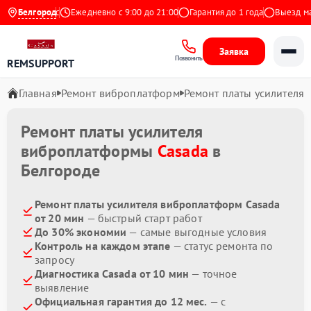
.9 на Яндекс
Белгород
Ежедневно с 9:00 до 21:00
Гарантия до 1 года
Выезд маст
Заявка
Позвонить
REMSUPPORT
Главная
Ремонт виброплатформ
Ремонт платы усилителя
Ремонт платы усилителя
виброплатформы
Casada
в
Белгороде
Ремонт платы усилителя виброплатформ Casada
от 20 мин
— быстрый старт работ
До 30% экономии
— самые выгодные условия
Контроль на каждом этапе
— статус ремонта по
запросу
Диагностика Casada от 10 мин
— точное
выявление
Официальная гарантия до 12 мес.
— с