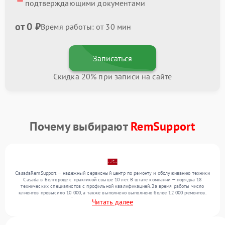
подтверждающими документами
от 0 ₽
Время работы: от 30 мин
Записаться
Скидка 20% при записи на сайте
Почему выбирают
RemSupport
CasadaRemSupport — надежный сервисный центр по ремонту и обслуживанию техники
Casada в Белгороде с практикой свыше 10 лет. В штате компании — порядка 18
технических специалистов с профильной квалификацией. За время работы число
клиентов превысило 10 000, а также выполнено выполнено более 12 000 ремонтов.
Ежемесячно в сервисный центр поступает свыше 300 единиц техники, включая , , . Мы
Читать далее
устраняем поломки любой сложности и обеспечиваем надежный результат благодаря
квалификации мастеров.