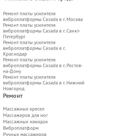
Ремонт платы усилителя
виброплатформы Casada в г.
Москва
Ремонт платы усилителя
виброплатформы Casada в г.
Санкт-
Петербург
Ремонт платы усилителя
виброплатформы Casada в г.
Краснодар
Ремонт платы усилителя
виброплатформы Casada в г.
Ростов-
на-Дону
Ремонт платы усилителя
виброплатформы Casada в г.
Нижний
Новгород
Ремонт платы усилителя
Ремонт
виброплатформы Casada в г.
Новосибирск
Массажных кресел
Ремонт платы усилителя
Массажеров для ног
виброплатформы Casada в г.
Массажных накидок
Екатеринбург
Виброплатформ
Ремонт платы усилителя
Ручных массажеров
виброплатформы Casada в г.
Казань