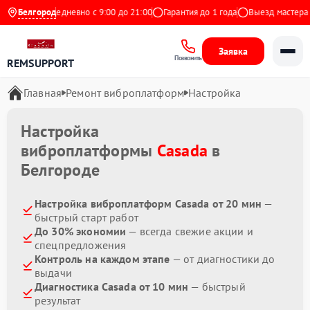
Яндекс
Белгород
Ежедневно с 9:00 до 21:00
Гарантия до 1 года
Выезд мастера б
Заявка
Позвонить
REMSUPPORT
Главная
Ремонт виброплатформ
Настройка
Настройка
виброплатформы
Casada
в
Белгороде
Настройка виброплатформ Casada от 20 мин
—
быстрый старт работ
До 30% экономии
— всегда свежие акции и
спецпредложения
Контроль на каждом этапе
— от диагностики до
выдачи
Диагностика Casada от 10 мин
— быстрый
результат