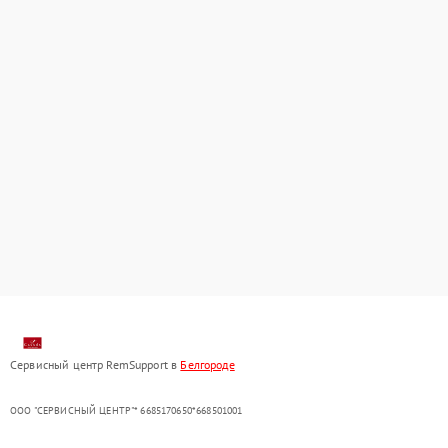
Сервисный центр RemSupport в
Белгороде
ООО "СЕРВИСНЫЙ ЦЕНТР"* 6685170650*668501001