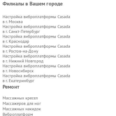
Филиалы в Вашем городе
Настройка виброплатформы Casada
в г.
Москва
Настройка виброплатформы Casada
в г.
Санкт-Петербург
Настройка виброплатформы Casada
в г.
Краснодар
Настройка виброплатформы Casada
в г.
Ростов-на-Дону
Настройка виброплатформы Casada
в г.
Нижний Новгород
Настройка виброплатформы Casada
в г.
Новосибирск
Настройка виброплатформы Casada
в г.
Екатеринбург
Настройка виброплатформы Casada
Ремонт
в г.
Казань
Настройка виброплатформы Casada
Массажных кресел
в г.
Воронеж
Массажеров для ног
Настройка виброплатформы Casada
Массажных накидок
в г.
Волгоград
Виброплатформ
Настройка виброплатформы Casada