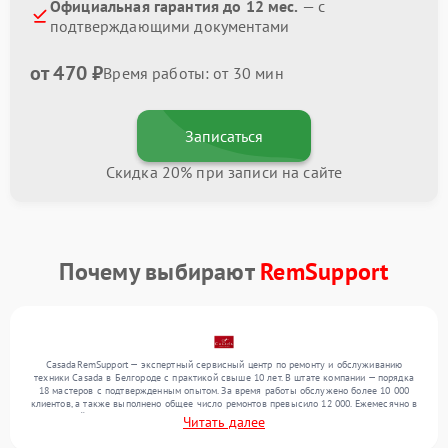
Официальная гарантия до 12 мес.
— с
подтверждающими документами
от 470 ₽
Время работы: от 30 мин
Записаться
Скидка 20% при записи на сайте
Почему выбирают
RemSupport
CasadaRemSupport — экспертный сервисный центр по ремонту и обслуживанию
техники Casada в Белгороде с практикой свыше 10 лет. В штате компании — порядка
18 мастеров с подтвержденным опытом. За время работы обслужено более 10 000
клиентов, а также выполнено общее число ремонтов превысило 12 000. Ежемесячно в
сервисный центр поступает свыше 300 единиц техники, включая , , . Мы беремся за
Читать далее
задачи любой сложности и обеспечиваем надежный результат благодаря
квалификации мастеров.