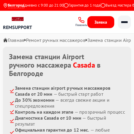
ндекс
Белгород
Ежедневно с 9:00 до 21:00
Гарантия до 1 года
Выезд мастера бес
Заявка
Позвонить
REMSUPPORT
Главная
Ремонт ручных массажеров
Замена станции Airpo
Замена станции Airport
ручного массажера
Casada
в
Белгороде
Замена станции airport ручных массажеров
Casada от 20 мин
— быстрый старт работ
До 30% экономии
— всегда свежие акции и
спецпредложения
Контроль на каждом этапе
— прозрачный процесс
Диагностика Casada от 10 мин
— быстрый
результат
Официальная гарантия до 12 мес.
— любые