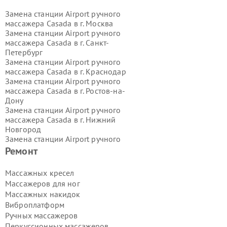
Замена станции Airport ручного
массажера Casada в г.
Москва
Замена станции Airport ручного
массажера Casada в г.
Санкт-
Петербург
Замена станции Airport ручного
массажера Casada в г.
Краснодар
Замена станции Airport ручного
массажера Casada в г.
Ростов-на-
Дону
Замена станции Airport ручного
массажера Casada в г.
Нижний
Новгород
Замена станции Airport ручного
массажера Casada в г.
Новосибирск
Ремонт
Замена станции Airport ручного
массажера Casada в г.
Екатеринбург
Массажных кресел
Замена станции Airport ручного
Массажеров для ног
массажера Casada в г.
Казань
Массажных накидок
Замена станции Airport ручного
Виброплатформ
массажера Casada в г.
Воронеж
Ручных массажеров
Замена станции Airport ручного
массажера Casada в г.
Волгоград
Перкуссионных массажеров