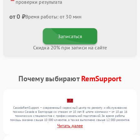
проверки результата
от 0 ₽
Время работы: от 30 мин
Записаться
Скидка 20% при записи на сайте
Почему выбирают
RemSupport
CasadaRemSupport — современный сервисный центр по ремонту и обслуживанию
техники Casada в Белгороде со стажем от 10 лет. В штате компании — от 10 до 16
технических специалистов с профессиональной подготовкой. За время работы
помощь оказана свыше 10 000 клиентов, а также выполнено свыше 12 000 ремонтов.
Ежемесячно в сервисный центр поступает более 300 обращений, включая , , . Мы
Читать далее
устраняем поломки любой сложности и предлагаем стабильный уровень сервиса
благодаря опыту команды.