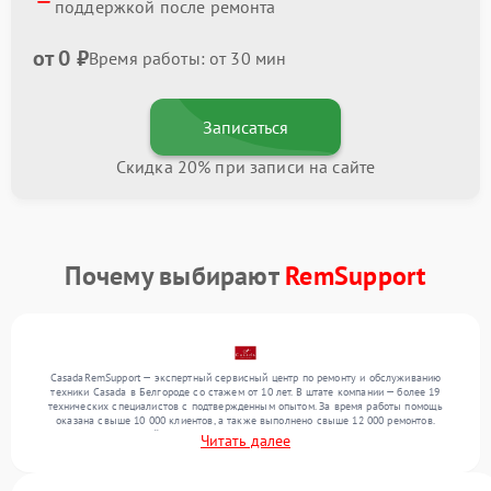
поддержкой после ремонта
от 0 ₽
Время работы: от 30 мин
Записаться
Скидка 20% при записи на сайте
Почему выбирают
RemSupport
CasadaRemSupport — экспертный сервисный центр по ремонту и обслуживанию
техники Casada в Белгороде со стажем от 10 лет. В штате компании — более 19
технических специалистов с подтвержденным опытом. За время работы помощь
оказана свыше 10 000 клиентов, а также выполнено свыше 12 000 ремонтов.
Ежемесячно в сервисный центр поступает свыше 300 единиц техники, включая , , . Мы
Читать далее
беремся за задачи любой сложности и обеспечиваем надежный результат благодаря
использованию современного оборудования.