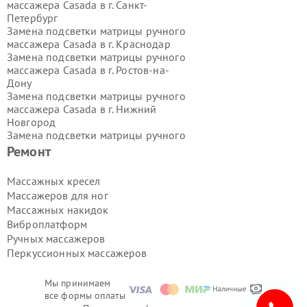
массажера Casada в г.
Санкт-
Петербург
Замена подсветки матрицы ручного
массажера Casada в г.
Краснодар
Замена подсветки матрицы ручного
массажера Casada в г.
Ростов-на-
Дону
Замена подсветки матрицы ручного
массажера Casada в г.
Нижний
Новгород
Замена подсветки матрицы ручного
массажера Casada в г.
Новосибирск
Ремонт
Замена подсветки матрицы ручного
массажера Casada в г.
Екатеринбург
Массажных кресел
Замена подсветки матрицы ручного
Массажеров для ног
массажера Casada в г.
Казань
Массажных накидок
Замена подсветки матрицы ручного
Виброплатформ
массажера Casada в г.
Воронеж
Ручных массажеров
Замена подсветки матрицы ручного
массажера Casada в г.
Волгоград
Перкуссионных массажеров
Замена подсветки матрицы ручного
массажера Casada в г.
Самара
Мы принимаем
Замена подсветки матрицы ручного
все формы оплаты
массажера Casada в г.
Пермь