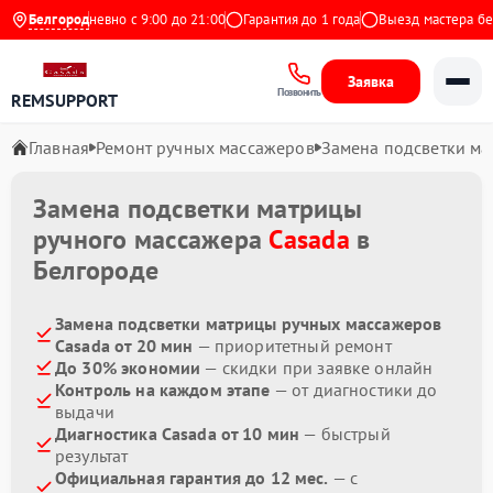
екс
Белгород
Ежедневно с 9:00 до 21:00
Гарантия до 1 года
Выезд мастера бесп
Заявка
Позвонить
REMSUPPORT
Главная
Ремонт ручных массажеров
Замена подсветки м
Замена подсветки матрицы
ручного массажера
Casada
в
Белгороде
Замена подсветки матрицы ручных массажеров
Casada от 20 мин
— приоритетный ремонт
До 30% экономии
— скидки при заявке онлайн
Контроль на каждом этапе
— от диагностики до
выдачи
Диагностика Casada от 10 мин
— быстрый
результат
Официальная гарантия до 12 мес.
— с