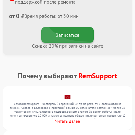
поддержкой после ремонта
от 0 ₽
Время работы: от 30 мин
Записаться
Скидка 20% при записи на сайте
Почему выбирают
RemSupport
CasadaRemSupport — экспертный сервисный центр по ремонту и обслуживанию
техники Casada в Белгороде с практикой свыше 10 лет. В штате компании — более 19
технических специалистов с подтвержденным опытом. За время работы число
клиентов превысило 10 000, а также выполнено общее число ремонтов превысило 12
000. Ежемесячно в сервисный центр поступает от 300 устройств, включая , , . Мы
Читать далее
устраняем поломки любой сложности и предлагаем стабильный уровень сервиса
благодаря использованию современного оборудования.