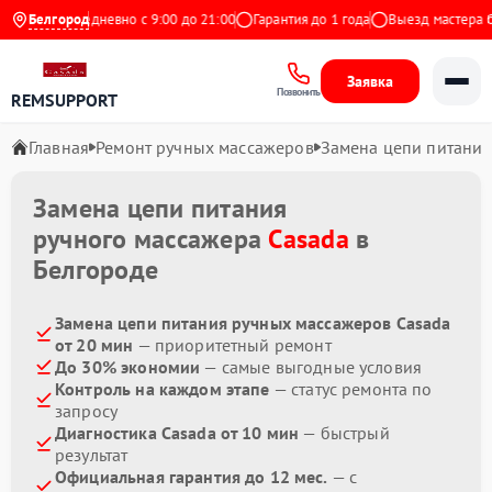
Яндекс
Белгород
Ежедневно с 9:00 до 21:00
Гарантия до 1 года
Выезд мастера бе
Заявка
Позвонить
REMSUPPORT
Главная
Ремонт ручных массажеров
Замена цепи питания
Замена цепи питания
ручного массажера
Casada
в
Белгороде
Замена цепи питания ручных массажеров Casada
от 20 мин
— приоритетный ремонт
До 30% экономии
— самые выгодные условия
Контроль на каждом этапе
— статус ремонта по
запросу
Диагностика Casada от 10 мин
— быстрый
результат
Официальная гарантия до 12 мес.
— с