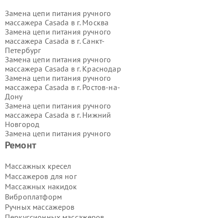
Замена цепи питания ручного
массажера Casada в г.
Москва
Замена цепи питания ручного
массажера Casada в г.
Санкт-
Петербург
Замена цепи питания ручного
массажера Casada в г.
Краснодар
Замена цепи питания ручного
массажера Casada в г.
Ростов-на-
Дону
Замена цепи питания ручного
массажера Casada в г.
Нижний
Новгород
Замена цепи питания ручного
массажера Casada в г.
Новосибирск
Ремонт
Замена цепи питания ручного
массажера Casada в г.
Екатеринбург
Массажных кресел
Замена цепи питания ручного
Массажеров для ног
массажера Casada в г.
Казань
Массажных накидок
Замена цепи питания ручного
Виброплатформ
массажера Casada в г.
Воронеж
Ручных массажеров
Замена цепи питания ручного
массажера Casada в г.
Волгоград
Перкуссионных массажеров