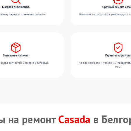
Быстрая диагностика
Срочный ремонт Casa
ичину перед устранением дефекта.
Большинство устройств ремонтируются 
Запчасти в наличии
Гарантия на ремонт
склад запчастей Casada в Белгороде.
На все запчасти и услуги мы предостав
мес.
ы на ремонт
Casada
в Белго