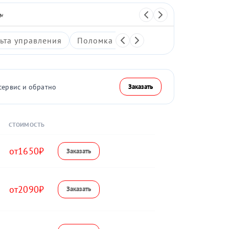
 массажер
Перкуссионный массажер
ьта управления
Поломка системы воздушной компре
сервис и обратно
Заказать
СТОИМОСТЬ
1650
2090