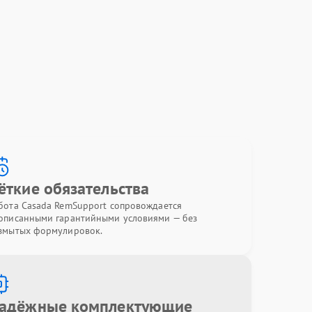
ёткие обязательства
бота Casada RemSupport сопровождается
описанными гарантийными условиями — без
змытых формулировок.
адёжные комплектующие