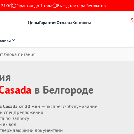
 21:00
Гарантия до 1 года
Выезд мастера бесплатно
Цены
Гарантия
Отзывы
Контакты
ехника
т блока питания
ния
Casada
в Белгороде
 Casada от 20 мин
— экспресс-обслуживание
 и спецпредложения
та по запросу
й вывод
дтверждающими документами