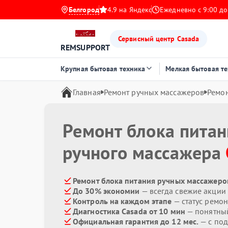
Белгород
4.9 на Яндекс
Ежедневно с 9:00 до
Сервисный центр Casada
REMSUPPORT
Крупная бытовая техника
Мелкая бытовая т
Главная
Ремонт ручных массажеров
Ремон
Ремонт блока пита
ручного массажера
Ремонт блока питания ручных массажеров
До 30% экономии
— всегда свежие акции
Контроль на каждом этапе
— статус ремон
Диагностика Casada от 10 мин
— понятны
Официальная гарантия до 12 мес.
— с по