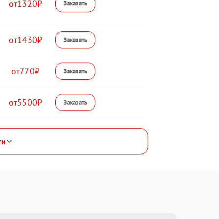
1320
1430
770
5500
ги