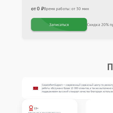
от 0 ₽
Время работы: от 30 мин
Записаться
Скидка 20% пр
П
CasadaRemSupport — современный сервисный центр по ремонту
работы обслужено более 10 000 клиентов, а также выполнено 
поддерживаем высокий стандарт качества благодаря использо
13+
лет опыта в ремонте техники