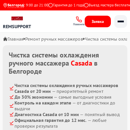
Ежедневно с 9:00 до 21:00
Белгород
Гарантия до 1 года
Выезд мастера бесплатно
Заявка
Позвонить
REMSUPPORT
Главная
Ремонт ручных массажеров
Чистка системы охла
Чистка системы охлаждения
ручного массажера
Casada
в
Белгороде
Чистка системы охлаждения ручных массажеров
Casada от 20 мин
— приоритетный ремонт
До 30% экономии
— самые выгодные условия
Контроль на каждом этапе
— от диагностики до
выдачи
Диагностика Casada от 10 мин
— понятный вывод
Официальная гарантия до 12 мес.
— любые
проверки результата