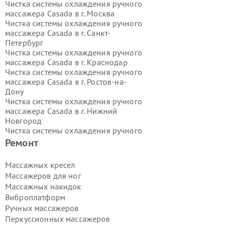
Чистка системы охлаждения ручного
массажера Casada в г.
Москва
Чистка системы охлаждения ручного
массажера Casada в г.
Санкт-
Петербург
Чистка системы охлаждения ручного
массажера Casada в г.
Краснодар
Чистка системы охлаждения ручного
массажера Casada в г.
Ростов-на-
Дону
Чистка системы охлаждения ручного
массажера Casada в г.
Нижний
Новгород
Чистка системы охлаждения ручного
массажера Casada в г.
Новосибирск
Ремонт
Чистка системы охлаждения ручного
массажера Casada в г.
Екатеринбург
Массажных кресел
Чистка системы охлаждения ручного
Массажеров для ног
массажера Casada в г.
Казань
Массажных накидок
Чистка системы охлаждения ручного
Виброплатформ
массажера Casada в г.
Воронеж
Ручных массажеров
Чистка системы охлаждения ручного
массажера Casada в г.
Волгоград
Перкуссионных массажеров
Чистка системы охлаждения ручного