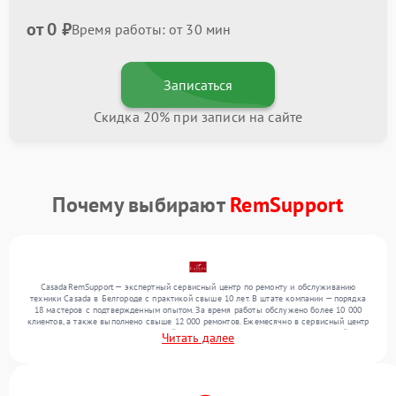
от 0 ₽
Время работы: от 30 мин
Записаться
Скидка 20% при записи на сайте
Почему выбирают
RemSupport
CasadaRemSupport — экспертный сервисный центр по ремонту и обслуживанию
техники Casada в Белгороде с практикой свыше 10 лет. В штате компании — порядка
18 мастеров с подтвержденным опытом. За время работы обслужено более 10 000
клиентов, а также выполнено свыше 12 000 ремонтов. Ежемесячно в сервисный центр
поступает более 300 обращений, включая , , . Мы устраняем поломки любой
Читать далее
сложности и предлагаем стабильный уровень сервиса благодаря отлаженным
процессам ремонта.