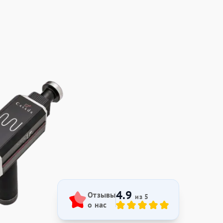
4.9
Отзывы
из 5
о нас