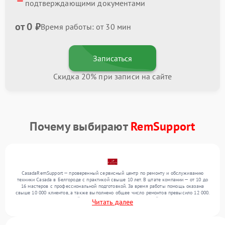
подтверждающими документами
от 0 ₽
Время работы: от 30 мин
Записаться
Скидка 20% при записи на сайте
Почему выбирают
RemSupport
CasadaRemSupport — проверенный сервисный центр по ремонту и обслуживанию
техники Casada в Белгороде с практикой свыше 10 лет. В штате компании — от 10 до
16 мастеров с профессиональной подготовкой. За время работы помощь оказана
свыше 10 000 клиентов, а также выполнено общее число ремонтов превысило 12 000.
Ежемесячно в сервисный центр поступает более 300 устройств, включая , , . Мы
Читать далее
работаем с широким спектром неисправностей и поддерживаем высокий стандарт
качества благодаря опыту команды.