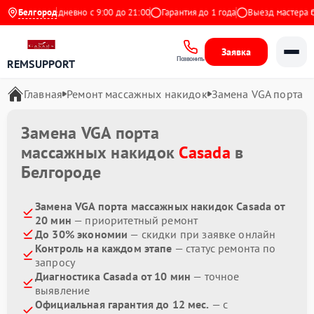
ндекс
Белгород
Ежедневно с 9:00 до 21:00
Гарантия до 1 года
Выезд мастера бес
Заявка
Позвонить
REMSUPPORT
Главная
Ремонт массажных накидок
Замена VGA порта
Замена VGA порта
массажных накидок
Casada
в
Белгороде
Замена VGA порта массажных накидок Casada от
20 мин
— приоритетный ремонт
До 30% экономии
— скидки при заявке онлайн
Контроль на каждом этапе
— статус ремонта по
запросу
Диагностика Casada от 10 мин
— точное
выявление
Официальная гарантия до 12 мес.
— с