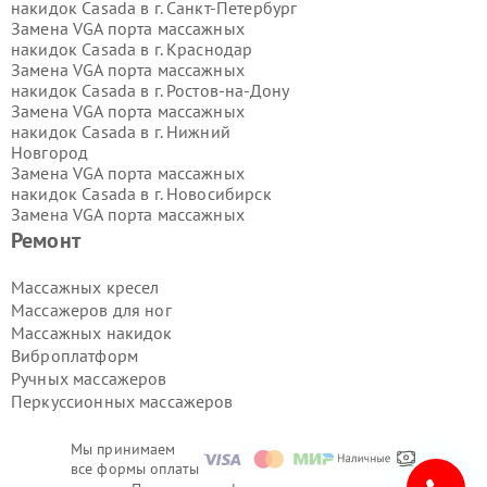
накидок Casada в г.
Санкт-Петербург
Замена VGA порта массажных
накидок Casada в г.
Краснодар
Замена VGA порта массажных
накидок Casada в г.
Ростов-на-Дону
Замена VGA порта массажных
накидок Casada в г.
Нижний
Новгород
Замена VGA порта массажных
накидок Casada в г.
Новосибирск
Замена VGA порта массажных
накидок Casada в г.
Екатеринбург
Ремонт
Замена VGA порта массажных
накидок Casada в г.
Казань
Массажных кресел
Замена VGA порта массажных
Массажеров для ног
накидок Casada в г.
Воронеж
Массажных накидок
Замена VGA порта массажных
Виброплатформ
накидок Casada в г.
Волгоград
Ручных массажеров
Замена VGA порта массажных
накидок Casada в г.
Самара
Перкуссионных массажеров
Замена VGA порта массажных
накидок Casada в г.
Пермь
Мы принимаем
Замена VGA порта массажных
все формы оплаты
накидок Casada в г.
Красноярск