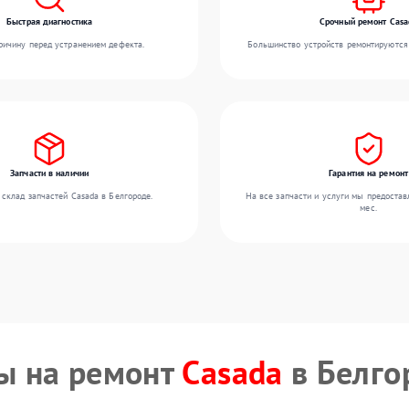
Быстрая диагностика
Срочный ремонт Casa
ичину перед устранением дефекта.
Большинство устройств ремонтируются 
Запчасти в наличии
Гарантия на ремонт
склад запчастей Casada в Белгороде.
На все запчасти и услуги мы предостав
мес.
ы на ремонт
Casada
в Белго