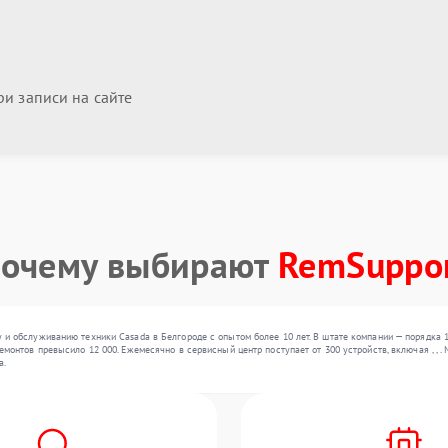
и записи на сайте
очему выбирают
RemSuppo
и обслуживанию техники Casada в Белгороде с опытом более 10 лет. В штате компании — порядка 
монтов превысило 12 000. Ежемесячно в сервисный центр поступает от 300 устройств, включая , ,
а.