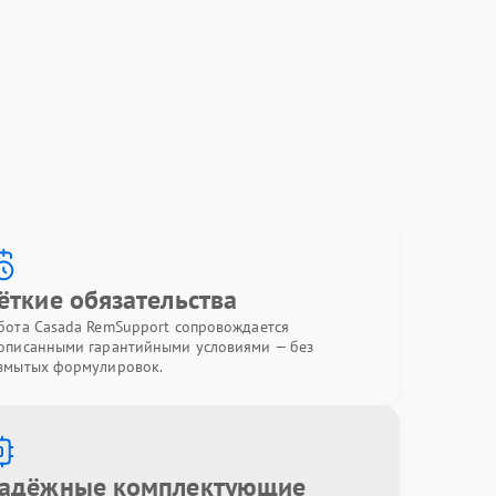
ёткие обязательства
бота Casada RemSupport сопровождается
описанными гарантийными условиями — без
змытых формулировок.
адёжные комплектующие