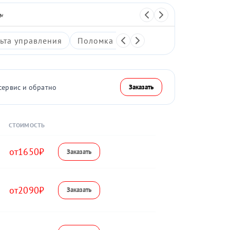
 массажер
Перкуссионный массажер
ьта управления
Поломка системы воздушной компре
сервис и обратно
Заказать
СТОИМОСТЬ
1650
2090