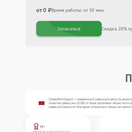
от 0 ₽
Время работы: от 30 мин
Записаться
Скидка 20% пр
П
CasadaRemSupport — современный сервисный центр по ремонту 
клиентов превысило 10 000, а также выполнено общее число ре
надежный результат благодаря отлаженным процессам ремонт
13+
лет опыта в ремонте техники