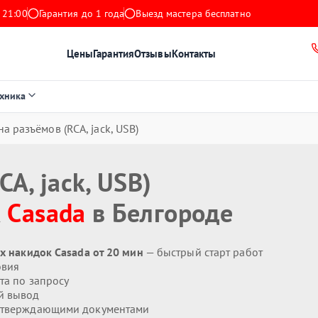
 21:00
Гарантия до 1 года
Выезд мастера бесплатно
Цены
Гарантия
Отзывы
Контакты
ехника
а разъёмов (RCA, jack, USB)
A, jack, USB)
к
Casada
в Белгороде
ых накидок Casada от 20 мин
— быстрый старт работ
овия
та по запросу
й вывод
дтверждающими документами