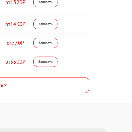
1320
1430
770
5500
ги