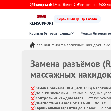
Белгород
4.9 на Яндекс
Ежедневно с 9:00 до
Сервисный центр Casada
REMSUPPORT
Крупная бытовая техника
Мелкая бытовая т
Главная
Ремонт массажных накидок
Замен
Замена разъёмов (RC
массажных накидо
Замена разъёма (RCA, jack, USB) массажн
До 30% экономии
— самые выгодные усл
Контроль на каждом этапе
— статус ремон
Диагностика Casada от 10 мин
— понятны
Официальная гарантия до 12 мес.
— с по