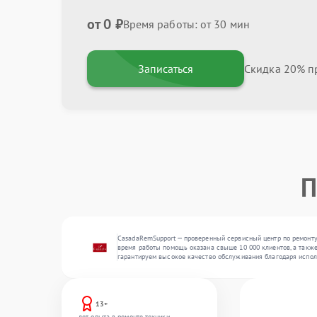
от 0 ₽
Время работы: от 30 мин
Записаться
Скидка 20% пр
П
CasadaRemSupport — проверенный сервисный центр по ремонту
время работы помощь оказана свыше 10 000 клиентов, а также
гарантируем высокое качество обслуживания благодаря испол
13+
лет опыта в ремонте техники