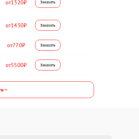
1320
1430
770
5500
ги