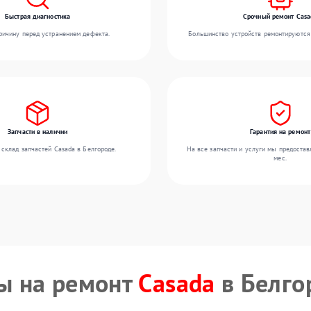
Быстрая диагностика
Срочный ремонт Casa
ичину перед устранением дефекта.
Большинство устройств ремонтируются 
Запчасти в наличии
Гарантия на ремонт
склад запчастей Casada в Белгороде.
На все запчасти и услуги мы предостав
мес.
ы на ремонт
Casada
в Белго