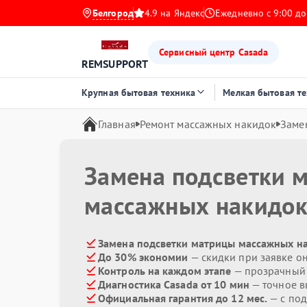
Белгород
4.9 на Яндекс
Ежедневно с 9:00 до
Сервисный центр Casada
REMSUPPORT
Крупная бытовая техника
Мелкая бытовая т
Главная
Ремонт массажных накидок
Заме
Замена подсветки 
массажных накидо
Замена подсветки матрицы массажных на
До 30% экономии
— скидки при заявке о
Контроль на каждом этапе
— прозрачный
Диагностика Casada от 10 мин
— точное в
Официальная гарантия до 12 мес.
— с под