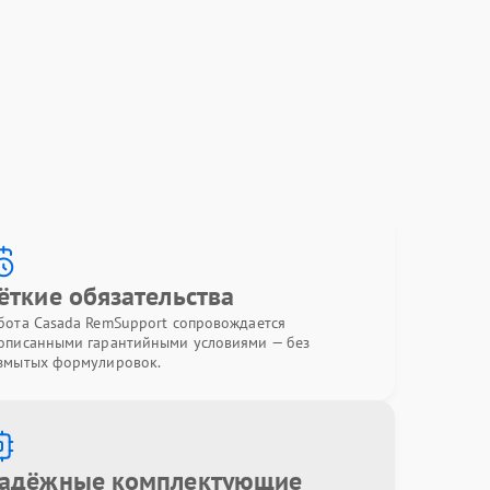
ёткие обязательства
бота Casada RemSupport сопровождается
описанными гарантийными условиями — без
змытых формулировок.
адёжные комплектующие