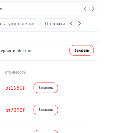
 массажер
Перкуссионный массажер
ьта управления
Поломка системы воздушной компре
сервис и обратно
Заказать
СТОИМОСТЬ
1650
2090