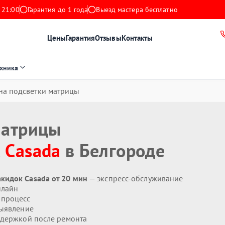
 21:00
Гарантия до 1 года
Выезд мастера бесплатно
Цены
Гарантия
Отзывы
Контакты
ехника
на подсветки матрицы
матрицы
к
Casada
в Белгороде
кидок Casada от 20 мин
— экспресс-обслуживание
нлайн
 процесс
ыявление
держкой после ремонта