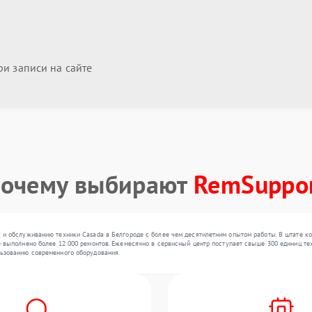
и записи на сайте
очему выбирают
RemSuppo
 и обслуживанию техники Casada в Белгороде с более чем десятилетним опытом работы. В штате к
 выполнено более 12 000 ремонтов. Ежемесячно в сервисный центр поступает свыше 300 единиц техн
ьзованию современного оборудования.