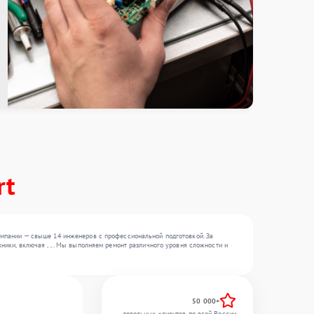
rt
омпании — свыше 14 инженеров с профессиональной подготовкой. За
ики, включая , , . Мы выполняем ремонт различного уровня сложности и
50 000+
довольных клиентов по всей России