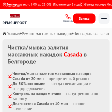
кс
Белгород
Ежедневно с 9:00 до 21:00
Гарантия до 1 года
Выезд мастера беспл
Заявка
Позвонить
REMSUPPORT
Главная
Ремонт массажных накидок
Чистка/мывка залити
Чистка/мывка залития
массажных накидок
Casada
в
Белгороде
Чистка/мывка залития массажных накидок
Casada от 20 мин
— приоритетный ремонт
До 30% экономии
— всегда свежие акции и
спецпредложения
Контроль на каждом этапе
— статус ремонта по
запросу
Диагностика Casada от 10 мин
— точное
выявление