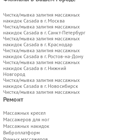
Чистка/мывка залития массажных
накидок Casada в г.
Москва
Чистка/мывка залития массажных
накидок Casada в г.
Санкт-Петербург
Чистка/мывка залития массажных
накидок Casada в г.
Краснодар
Чистка/мывка залития массажных
накидок Casada в г.
Ростов-на-Дону
Чистка/мывка залития массажных
накидок Casada в г.
Нижний
Новгород
Чистка/мывка залития массажных
накидок Casada в г.
Новосибирск
Чистка/мывка залития массажных
накидок Casada в г.
Екатеринбург
Ремонт
Чистка/мывка залития массажных
накидок Casada в г.
Казань
Массажных кресел
Чистка/мывка залития массажных
Массажеров для ног
накидок Casada в г.
Воронеж
Массажных накидок
Чистка/мывка залития массажных
Виброплатформ
накидок Casada в г.
Волгоград
Ручных массажеров
Чистка/мывка залития массажных