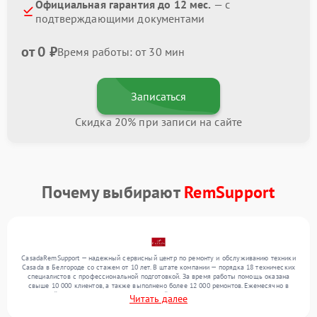
Официальная гарантия до 12 мес.
— с
подтверждающими документами
от 0 ₽
Время работы: от 30 мин
Записаться
Скидка 20% при записи на сайте
Почему выбирают
RemSupport
CasadaRemSupport — надежный сервисный центр по ремонту и обслуживанию техники
Casada в Белгороде со стажем от 10 лет. В штате компании — порядка 18 технических
специалистов с профессиональной подготовкой. За время работы помощь оказана
свыше 10 000 клиентов, а также выполнено более 12 000 ремонтов. Ежемесячно в
сервисный центр поступает более 300 устройств, включая , , . Мы устраняем поломки
Читать далее
любой сложности и обеспечиваем надежный результат благодаря опыту команды.