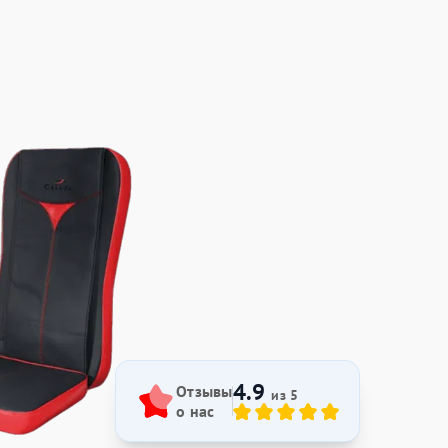
4.9
Отзывы
из 5
о нас