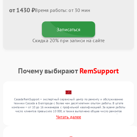
от 1430 ₽
Время работы: от 30 мин
Записаться
Скидка 20% при записи на сайте
Почему выбирают
RemSupport
CasadaRemSupport — экспертный сервисный центр по ремонту и обслуживанию
техники Casada в Белгороде с более чем десятилетним опытом работы. В штате
компании — от 10 до 16 инженеров с профильной квалификацией. За время работы
число клиентов превысило 10 000, а также выполнено общее число ремонтов
превысило 12 000. Ежемесячно в сервисный центр поступает от 300 устройств,
Читать далее
включая , , . Мы беремся за задачи любой сложности и предлагаем стабильный
уровень сервиса благодаря отлаженным процессам ремонта.