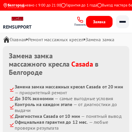
декс
Белгород
Ежедневно с 9:00 до 21:00
Гарантия до 1 года
Выезд мастера бес
Заявка
Позвонить
REMSUPPORT
Главная
Ремонт массажных кресел
Замена замка
Замена замка
массажного кресла
Casada
в
Белгороде
Замена замка массажных кресел Casada от 20 мин
— приоритетный ремонт
До 30% экономии
— самые выгодные условия
Контроль на каждом этапе
— от диагностики до
выдачи
Диагностика Casada от 10 мин
— понятный вывод
Официальная гарантия до 12 мес.
— любые
проверки результата