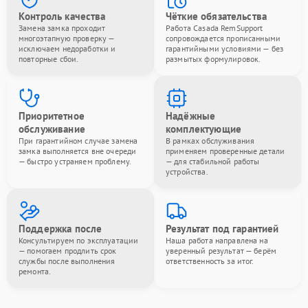
Контроль качества
Чёткие обязательства
Замена замка проходит
Работа Casada RemSupport
многоэтапную проверку —
сопровождается прописанными
исключаем недоработки и
гарантийными условиями — без
повторные сбои.
размытых формулировок.
Приоритетное
Надёжные
обслуживание
комплектующие
При гарантийном случае замена
В рамках обслуживания
замка выполняется вне очереди
применяем проверенные детали
— быстро устраняем проблему.
— для стабильной работы
устройства.
Поддержка после
Результат под гарантией
Консультируем по эксплуатации
Наша работа направлена на
— помогаем продлить срок
уверенный результат — берём
службы после выполнения
ответственность за итог.
ремонта.