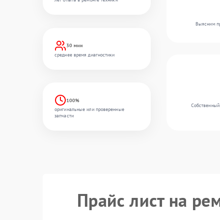
Выясним пр
30 мин
среднее время диагностики
100%
Собственный 
оригинальные или проверенные
запчасти
Прайс лист на ре