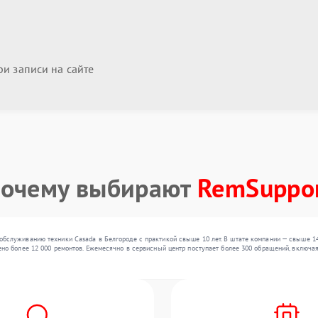
и записи на сайте
очему выбирают
RemSuppo
обслуживанию техники Casada в Белгороде с практикой свыше 10 лет. В штате компании — свыше 1
но более 12 000 ремонтов. Ежемесячно в сервисный центр поступает более 300 обращений, включая