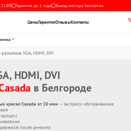
 21:00
Гарантия до 1 года
Выезд мастера бесплатно
Цены
Гарантия
Отзывы
Контакты
ехника
 разъёмов VGA, HDMI, DVI
A, HDMI, DVI
Casada
в Белгороде
ых кресел Casada от 20 мин
— экспресс-обслуживание
овия
 процесс
ыявление
держкой после ремонта