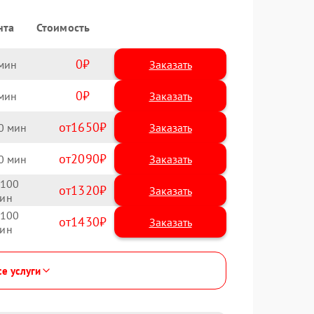
нта
Стоимость
0
Заказать
0
Заказать
1650
0
2090
0
100
1320
100
1430
се услуги