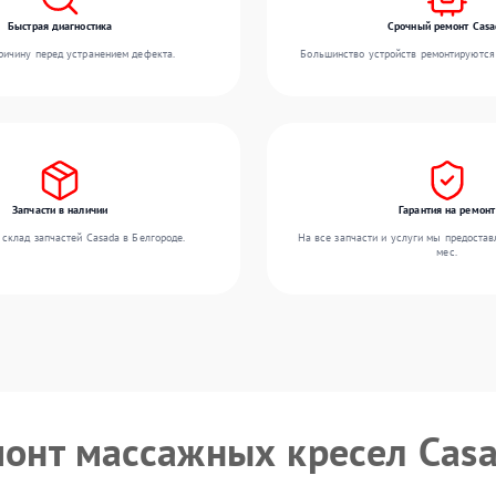
Быстрая диагностика
Срочный ремонт Casa
ичину перед устранением дефекта.
Большинство устройств ремонтируются 
Запчасти в наличии
Гарантия на ремонт
склад запчастей Casada в Белгороде.
На все запчасти и услуги мы предостав
мес.
монт массажных кресел Cas