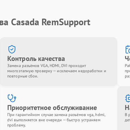
ва Casada RemSupport
Контроль качества
Ч
Замена разъёмов VGA, HDMI, DVI проходит
Ра
многоэтапную проверку — исключаем недоработки и
пр
повторные сбои.
ра
Приоритетное обслуживание
Н
При гарантийном случае замена разъёмов vga, hdmi,
В 
dvi выполняется вне очереди — быстро устраняем
де
проблему.