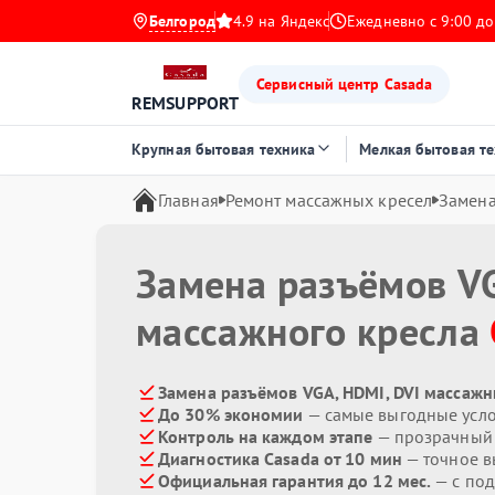
Белгород
4.9 на Яндекс
Ежедневно с 9:00 до
Сервисный центр Casada
REMSUPPORT
Крупная бытовая техника
Мелкая бытовая т
Главная
Ремонт массажных кресел
Замена
Замена разъёмов VG
массажного кресла
Замена разъёмов VGA, HDMI, DVI массажн
До 30% экономии
— самые выгодные усл
Контроль на каждом этапе
— прозрачный
Диагностика Casada от 10 мин
— точное в
Официальная гарантия до 12 мес.
— с под