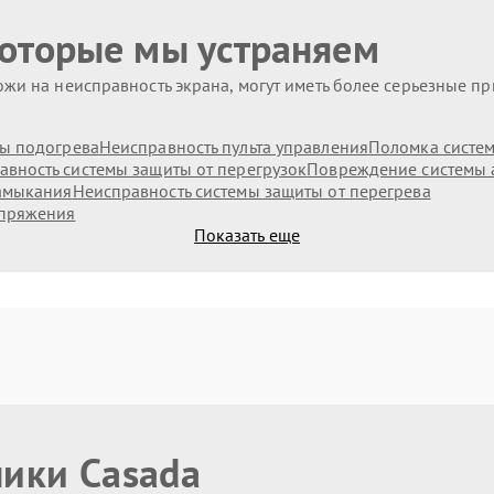
которые мы устраняем
жи на неисправность экрана, могут иметь более серьезные п
ы подогрева
Неисправность пульта управления
Поломка систе
авность системы защиты от перегрузок
Повреждение системы 
замыкания
Неисправность системы защиты от перегрева
апряжения
Показать еще
ники Casada