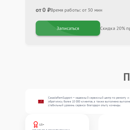
от 0 ₽
Время работы: от 30 мин
Записаться
Скидка 20% пр
П
CasadaRemSupport — надежный сервисный центр по ремонту и 
обратились более 10 000 клиентов, а также выполнено выполне
стабильный уровень сервиса благодаря опыту команды.
13+
лет опыта в ремонте техники