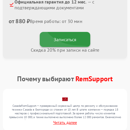
Официальная гарантия до 12 мес.
— с
подтверждающими документами
от 880 ₽
Время работы: от 30 мин
Записаться
Скидка 20% при записи на сайте
Почему выбирают
RemSupport
CasadaRemSupport — проверенный сервисный центр по ремонту и обслуживанию
техники Casada в Белгороде со стажем от 10 лет. В штате компании — порядка 18
мастеров с профессиональной подготовкой. За время работы число клиентов
превысило 10 000, а также выполнено выполнено более 12 000 ремонтов. Ежемесячно
в сервисный центр поступает свыше 300 единиц техники, включая , , . Мы беремся за
Читать далее
задачи любой сложности и поддерживаем высокий стандарт качества благодаря
опыту команды.