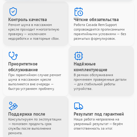
Контроль качества
Чёткие обязательства
Ремонт шума в массажном
Работа Casada RemSupport
кресле проходит многоэтапную
сопровождается прописанными
проверку — исключаем
гарантийными условиями — без
недоработки и повторные сбои.
размытых формулировок.
Приоритетное
Надёжные
обслуживание
комплектующие
При гарантийном случае ремонт
В рамках обслуживания
шума в массажном кресле
применяем проверенные детали
выполняется вне очереди —
— для стабильной работы
быстро устраняем проблему.
устройства.
Поддержка после
Результат под гарантией
Консультируем по эксплуатации
Наша работа направлена на
— помогаем продлить срок
уверенный результат — берём
службы после выполнения
ответственность за итог.
ремонта.