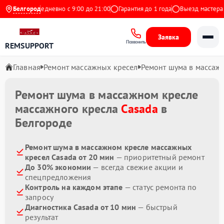
Яндекс
Белгород
Ежедневно с 9:00 до 21:00
Гарантия до 1 года
Выезд мастера б
Заявка
Позвонить
REMSUPPORT
Главная
Ремонт массажных кресел
Ремонт шума в массаж
Ремонт шума в массажном кресле
массажного кресла
Casada
в
Белгороде
Ремонт шума в массажном кресле массажных
кресел Casada от 20 мин
— приоритетный ремонт
До 30% экономии
— всегда свежие акции и
спецпредложения
Контроль на каждом этапе
— статус ремонта по
запросу
Диагностика Casada от 10 мин
— быстрый
результат