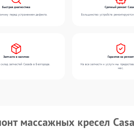
Быстрая диагностика
Срочный ремонт Casa
ичину перед устранением дефекта.
Большинство устройств ремонтируются 
Запчасти в наличии
Гарантия на ремонт
склад запчастей Casada в Белгороде.
На все запчасти и услуги мы предостав
мес.
монт массажных кресел Cas