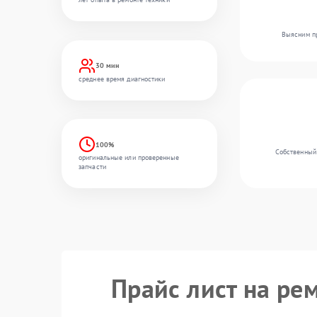
Выясним пр
30 мин
среднее время диагностики
100%
Собственный 
оригинальные или проверенные
запчасти
Прайс лист на ре