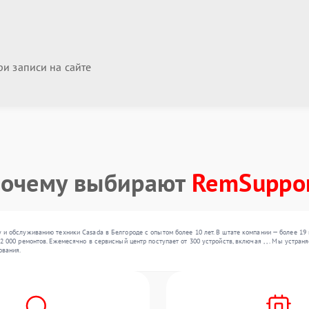
и записи на сайте
очему выбирают
RemSuppo
и обслуживанию техники Casada в Белгороде с опытом более 10 лет. В штате компании — более 19
 000 ремонтов. Ежемесячно в сервисный центр поступает от 300 устройств, включая , , . Мы устра
ования.