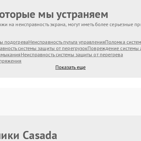
которые мы устраняем
жи на неисправность экрана, могут иметь более серьезные п
ы подогрева
Неисправность пульта управления
Поломка систе
авность системы защиты от перегрузок
Повреждение системы 
замыкания
Неисправность системы защиты от перегрева
апряжения
Показать еще
ники Casada