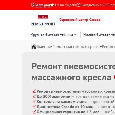
Белгород
4.9 на Яндекс
Ежедневно с 9:00 до
Сервисный центр Casada
REMSUPPORT
Крупная бытовая техника
Мелкая бытовая т
Главная
Ремонт массажных кресел
Ремонт
Ремонт пневмосист
массажного кресла
Ремонт пневмосистемы массажных кресел
До 30% экономии
— всегда свежие акции
Контроль на каждом этапе
— прозрачный
Диагностика Casada от 10 мин
— понятны
Официальная гарантия до 12 мес.
— любые