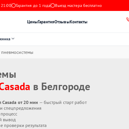
 21:00
Гарантия до 1 года
Выезд мастера бесплатно
Цены
Гарантия
Отзывы
Контакты
ехника
 пневмосистемы
емы
Casada
в Белгороде
 Casada от 20 мин
— быстрый старт работ
 и спецпредложения
 процесс
й вывод
 проверки результата