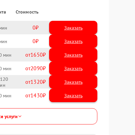
нта
Стоимость
0
Заказать
0
Заказать
1650
0
2090
0
120
1320
1430
0
се услуги