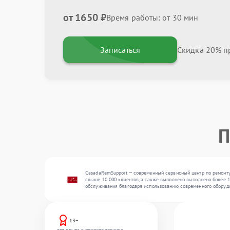
от 1650 ₽
Время работы: от 30 мин
Записаться
Скидка 20% пр
П
CasadaRemSupport — современный сервисный центр по ремонту 
свыше 10 000 клиентов, а также выполнено выполнено более 12
обслуживания благодаря использованию современного оборуд
13+
лет опыта в ремонте техники