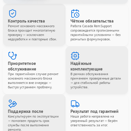
Контроль качества
Чёткие обязательства
Ремонт основного массажного
Работа Casada RemSupport
блока проходит многоэтапную
сопровождается прописанными
проверку — исключаем
гарантийными условиями — без
недоработки и повторные сбои.
размытых формулировок.
Приоритетное
Надёжные
обслуживание
комплектующие
При гарантийном случае ремонт
В рамках обслуживания
основного массажного блока
применяем проверенные детали
выполняется вне очереди —
— для стабильной работы
быстро устраняем проблему.
устройства.
Поддержка после
Результат под гарантией
Консультируем по эксплуатации
Наша работа направлена на
— помогаем продлить срок
уверенный результат — берём
службы после выполнения
ответственность за итог.
ремонта.