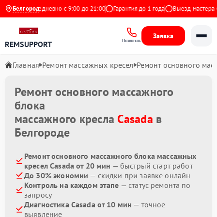
Яндекс
Белгород
Ежедневно с 9:00 до 21:00
Гарантия до 1 года
Выезд мастера бе
Заявка
Позвонить
REMSUPPORT
Главная
Ремонт массажных кресел
Ремонт основного мас
Ремонт основного массажного
блока
массажного кресла
Casada
в
Белгороде
Ремонт основного массажного блока массажных
кресел Casada от 20 мин
— быстрый старт работ
До 30% экономии
— скидки при заявке онлайн
Контроль на каждом этапе
— статус ремонта по
запросу
Диагностика Casada от 10 мин
— точное
выявление