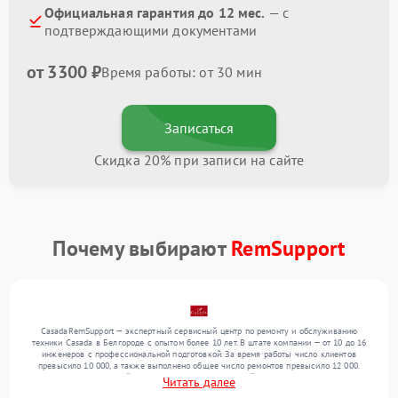
Официальная гарантия до 12 мес.
— с
подтверждающими документами
от 3300 ₽
Время работы: от 30 мин
Записаться
Скидка 20% при записи на сайте
Почему выбирают
RemSupport
CasadaRemSupport — экспертный сервисный центр по ремонту и обслуживанию
техники Casada в Белгороде с опытом более 10 лет. В штате компании — от 10 до 16
инженеров с профессиональной подготовкой. За время работы число клиентов
превысило 10 000, а также выполнено общее число ремонтов превысило 12 000.
Ежемесячно в сервисный центр поступает от 300 устройств, включая , , . Мы беремся
Читать далее
за задачи любой сложности и поддерживаем высокий стандарт качества благодаря