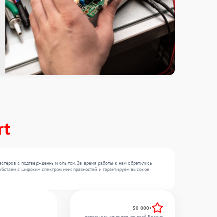
rt
астеров с подтвержденным опытом. За время работы к нам обратились
 работаем с широким спектром неисправностей и гарантируем высокое
50 000+
довольных клиентов по всей России