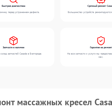
Быстрая диагностика
Срочный ремонт Casa
ичину перед устранением дефекта.
Большинство устройств ремонтируются 
Запчасти в наличии
Гарантия на ремонт
склад запчастей Casada в Белгороде.
На все запчасти и услуги мы предостав
мес.
монт массажных кресел Cas