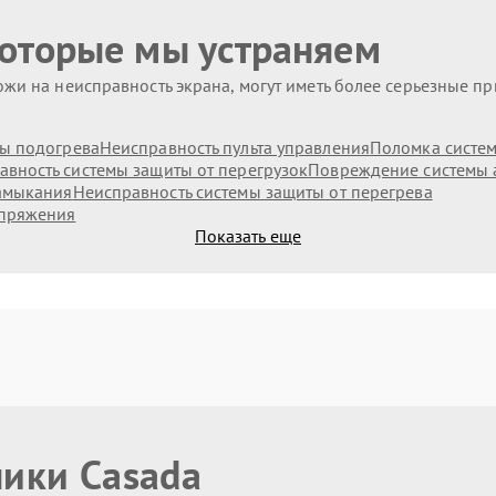
которые мы устраняем
жи на неисправность экрана, могут иметь более серьезные п
ы подогрева
Неисправность пульта управления
Поломка систе
авность системы защиты от перегрузок
Повреждение системы 
замыкания
Неисправность системы защиты от перегрева
апряжения
Показать еще
ники Casada