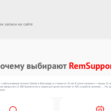
и записи на сайте
очему выбирают
RemSuppo
и обслуживанию техники Casada в Белгороде со стажем от 10 лет. В штате компании — свыше 22 м
ов превысило 12 000. Ежемесячно в сервисный центр поступает от 300 устройств, включая , , . Мы
онта.