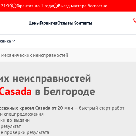
 21:00
Гарантия до 1 года
Выезд мастера бесплатно
Цены
Гарантия
Отзывы
Контакты
ехника
 механических неисправностей
их неисправностей
Casada
в Белгороде
ссажных кресел Casada от 20 мин
— быстрый старт работ
 и спецпредложения
ики до выдачи
результат
 проверки результата