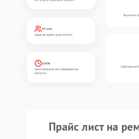
Выясним пр
30 мин
среднее время диагностики
100%
Собственный 
оригинальные или проверенные
запчасти
Прайс лист на ре