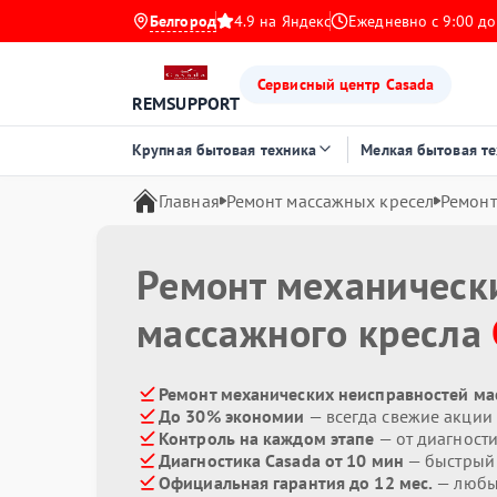
Белгород
4.9 на Яндекс
Ежедневно с 9:00 до
Сервисный центр Casada
REMSUPPORT
Крупная бытовая техника
Мелкая бытовая т
Главная
Ремонт массажных кресел
Ремонт
Ремонт механическ
массажного кресла
Ремонт механических неисправностей ма
До 30% экономии
— всегда свежие акции
Контроль на каждом этапе
— от диагност
Диагностика Casada от 10 мин
— быстрый 
Официальная гарантия до 12 мес.
— любые