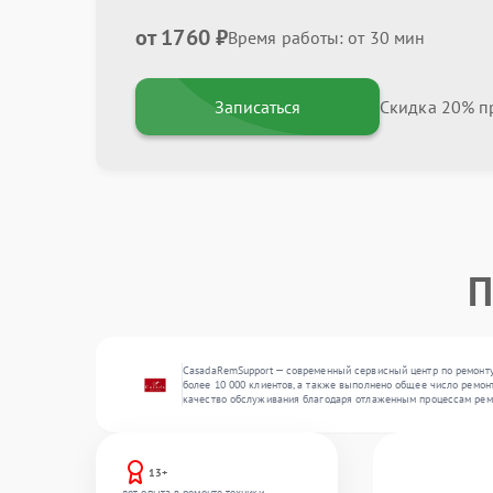
от 1760 ₽
Время работы: от 30 мин
Записаться
Скидка 20% пр
П
CasadaRemSupport — современный сервисный центр по ремонту 
более 10 000 клиентов, а также выполнено общее число ремонт
качество обслуживания благодаря отлаженным процессам рем
13+
лет опыта в ремонте техники