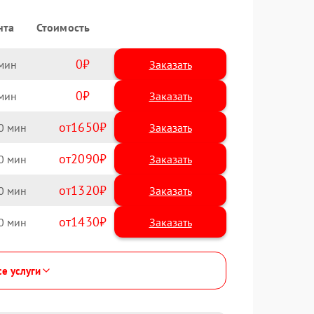
нта
Стоимость
0
Заказать
0
Заказать
1650
0
2090
0
1320
0
1430
0
се услуги