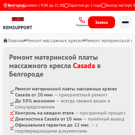
ндекс
Белгород
Ежедневно с 9:00 до 21:00
Гарантия до 1 года
Выезд мастера бес
Заявка
Позвонить
REMSUPPORT
Главная
Ремонт массажных кресел
Ремонт материнской п
Ремонт материнской платы
массажного кресла
Casada
в
Белгороде
Ремонт материнской платы массажных кресел
Casada от 20 мин
— приоритетный ремонт
До 30% экономии
— всегда свежие акции и
спецпредложения
Контроль на каждом этапе
— прозрачный процесс
Диагностика Casada от 10 мин
— понятный вывод
Официальная гарантия до 12 мес.
— с
подтверждающими документами