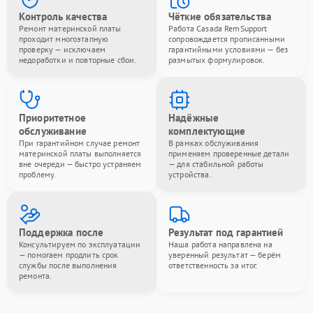
Контроль качества
Чёткие обязательства
Ремонт материнской платы
Работа Casada RemSupport
проходит многоэтапную
сопровождается прописанными
проверку — исключаем
гарантийными условиями — без
недоработки и повторные сбои.
размытых формулировок.
Приоритетное
Надёжные
обслуживание
комплектующие
При гарантийном случае ремонт
В рамках обслуживания
материнской платы выполняется
применяем проверенные детали
вне очереди — быстро устраняем
— для стабильной работы
проблему.
устройства.
Поддержка после
Результат под гарантией
Консультируем по эксплуатации
Наша работа направлена на
— помогаем продлить срок
уверенный результат — берём
службы после выполнения
ответственность за итог.
ремонта.