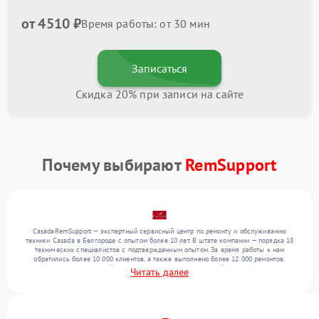
от 4510 ₽
Время работы: от 30 мин
Записаться
Скидка 20% при записи на сайте
Почему выбирают
RemSupport
CasadaRemSupport — экспертный сервисный центр по ремонту и обслуживанию
техники Casada в Белгороде с опытом более 10 лет. В штате компании — порядка 18
технических специалистов с подтвержденным опытом. За время работы к нам
обратились более 10 000 клиентов, а также выполнено более 12 000 ремонтов.
Ежемесячно в сервисный центр поступает более 300 устройств, включая , , . Мы
Читать далее
выполняем ремонт различного уровня сложности и предлагаем стабильный уровень
сервиса благодаря отлаженным процессам ремонта.