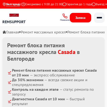
4.9 на Яндекс
Белгород
Ежедневно с 9:00 до 21:00
Гарантия до 1 года
Выезд мас
Заявка
Позвонить
REMSUPPORT
Главная
Ремонт массажных кресел
Ремонт блока питания
Ремонт блока питания
массажного кресла
Casada
в
Белгороде
Ремонт блока питания массажных кресел Casada
от 20 мин
— экспресс-обслуживание
До 30% экономии
— всегда свежие акции и
спецпредложения
Контроль на каждом этапе
— статус ремонта по
запросу
Диагностика Casada от 10 мин
— быстрый
результат