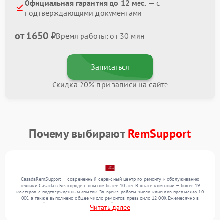
Официальная гарантия до 12 мес.
— с
подтверждающими документами
от 1650 ₽
Время работы: от 30 мин
Записаться
Скидка 20% при записи на сайте
Почему выбирают
RemSupport
CasadaRemSupport — современный сервисный центр по ремонту и обслуживанию
техники Casada в Белгороде с опытом более 10 лет. В штате компании — более 19
мастеров с подтвержденным опытом. За время работы число клиентов превысило 10
000, а также выполнено общее число ремонтов превысило 12 000. Ежемесячно в
сервисный центр поступает от 300 устройств, включая , , . Мы выполняем ремонт
Читать далее
различного уровня сложности и гарантируем высокое качество обслуживания
благодаря отлаженным процессам ремонта.