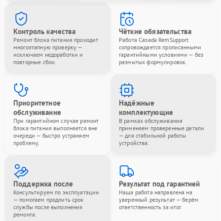
Контроль качества
Чёткие обязательства
Ремонт блока питания проходит
Работа Casada RemSupport
многоэтапную проверку —
сопровождается прописанными
исключаем недоработки и
гарантийными условиями — без
повторные сбои.
размытых формулировок.
Приоритетное
Надёжные
обслуживание
комплектующие
При гарантийном случае ремонт
В рамках обслуживания
блока питания выполняется вне
применяем проверенные детали
очереди — быстро устраняем
— для стабильной работы
проблему.
устройства.
Поддержка после
Результат под гарантией
Консультируем по эксплуатации
Наша работа направлена на
— помогаем продлить срок
уверенный результат — берём
службы после выполнения
ответственность за итог.
ремонта.