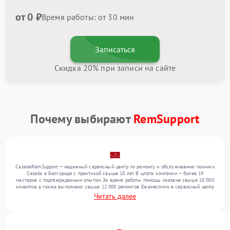
от 0 ₽
Время работы: от 30 мин
Записаться
Скидка 20% при записи на сайте
Почему выбирают
RemSupport
CasadaRemSupport — надежный сервисный центр по ремонту и обслуживанию техники
Casada в Белгороде с практикой свыше 10 лет. В штате компании — более 19
мастеров с подтвержденным опытом. За время работы помощь оказана свыше 10 000
клиентов, а также выполнено свыше 12 000 ремонтов. Ежемесячно в сервисный центр
поступает от 300 устройств, включая , , . Мы устраняем поломки любой сложности и
Читать далее
обеспечиваем надежный результат благодаря квалификации мастеров.