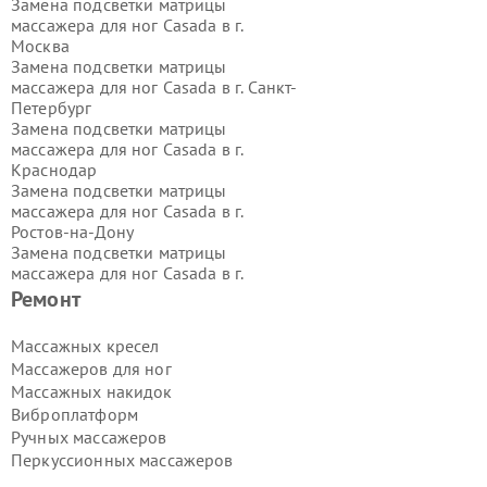
Замена подсветки матрицы
массажера для ног Casada в г.
Москва
Замена подсветки матрицы
массажера для ног Casada в г.
Санкт-
Петербург
Замена подсветки матрицы
массажера для ног Casada в г.
Краснодар
Замена подсветки матрицы
массажера для ног Casada в г.
Ростов-на-Дону
Замена подсветки матрицы
массажера для ног Casada в г.
Нижний Новгород
Ремонт
Замена подсветки матрицы
массажера для ног Casada в г.
Массажных кресел
Новосибирск
Массажеров для ног
Замена подсветки матрицы
Массажных накидок
массажера для ног Casada в г.
Виброплатформ
Екатеринбург
Ручных массажеров
Замена подсветки матрицы
массажера для ног Casada в г.
Казань
Перкуссионных массажеров
Замена подсветки матрицы