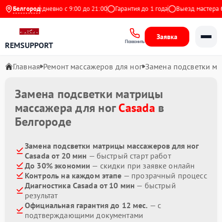
Яндекс
Белгород
Ежедневно с 9:00 до 21:00
Гарантия до 1 года
Выезд мастера бе
Заявка
Позвонить
REMSUPPORT
Главная
Ремонт массажеров для ног
Замена подсветки м
Замена подсветки матрицы
массажера для ног
Casada
в
Белгороде
Замена подсветки матрицы массажеров для ног
Casada от 20 мин
— быстрый старт работ
До 30% экономии
— скидки при заявке онлайн
Контроль на каждом этапе
— прозрачный процесс
Диагностика Casada от 10 мин
— быстрый
результат
Официальная гарантия до 12 мес.
— с
подтверждающими документами