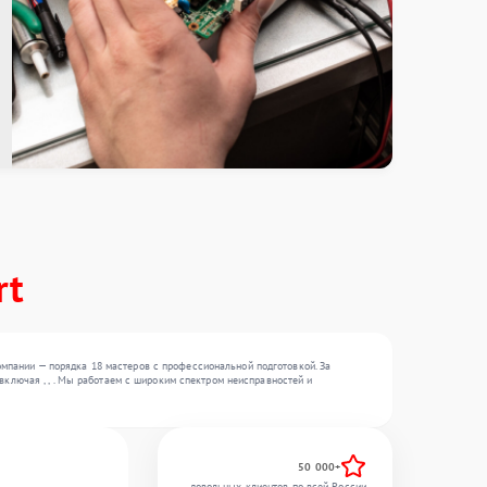
rt
мпании — порядка 18 мастеров с профессиональной подготовкой. За
включая , , . Мы работаем с широким спектром неисправностей и
50 000+
довольных клиентов по всей России