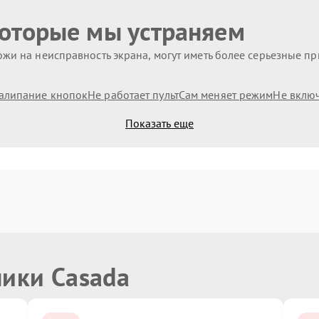
которые мы устраняем
жи на неисправность экрана, могут иметь более серьезные п
алипание кнопок
Не работает пульт
Сам меняет режим
Не вклю
Показать еще
ники Casada