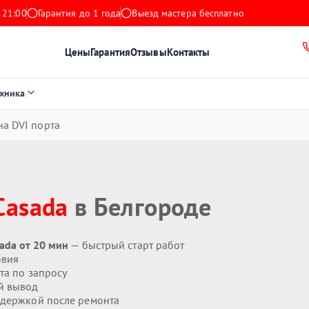
 21:00
Гарантия до 1 года
Выезд мастера бесплатно
Цены
Гарантия
Отзывы
Контакты
ехника
а DVI порта
Casada
в Белгороде
ada от 20 мин
— быстрый старт работ
овия
та по запросу
й вывод
держкой после ремонта