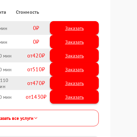
нта
Стоимость
0
Заказать
0
Заказать
420
0
510
0
110
470
1430
0
азать все услуги