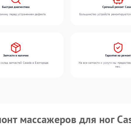
Быстрая диагностика
Срочный ремонт Casa
ичину перед устранением дефекта.
Большинство устройств ремонтируются 
Запчасти в наличии
Гарантия на ремонт
склад запчастей Casada в Белгороде.
На все запчасти и услуги мы предостав
мес.
монт массажеров для ног Ca