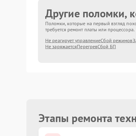
Другие поломки, 
Поломки, которые на первый взгляд похо
требуется ремонт платы или процессора.
Не реагирует управление
Сбой режимов
З
Не заряжается
Перегрев
Сбой БП
Этапы ремонта тех