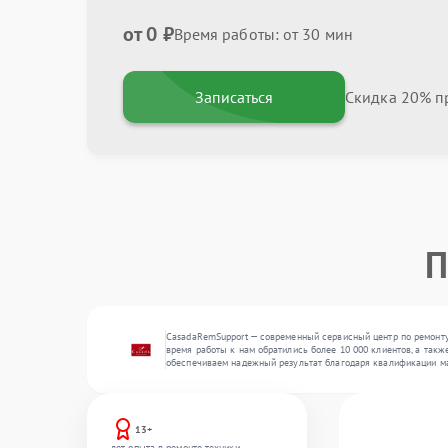
от 0 ₽
Время работы: от 30 мин
Записаться
Скидка 20% пр
П
CasadaRemSupport — современный сервисный центр по ремонту 
время работы к нам обратились более 10 000 клиентов, а такж
обеспечиваем надежный результат благодаря квалификации ма
13+
лет опыта в ремонте техники