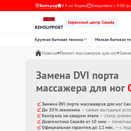
Белгород
4.9 на Яндекс
Ежедневно с 9:00 до
Сервисный центр Casada
REMSUPPORT
Крупная бытовая техника
Мелкая бытовая т
Главная
Ремонт массажеров для ног
Замен
Замена DVI порта
массажера для ног
Замена DVI порта массажеров для ног Cas
До 30% экономии
— самые выгодные усл
Контроль на каждом этапе
— статус ремон
Диагностика Casada от 10 мин
— понятны
Официальная гарантия до 12 мес.
— с под