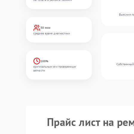
Выясним пр
30 мин
среднее время диагностики
100%
Собственный 
оригинальные или проверенные
запчасти
Прайс лист на ре