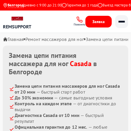
ндекс
Белгород
Ежедневно с 9:00 до 21:00
Гарантия до 1 года
Выезд мастера бес
Заявка
Позвонить
REMSUPPORT
Главная
Ремонт массажеров для ног
Замена цепи питани
Замена цепи питания
массажера для ног
Casada
в
Белгороде
Замена цепи питания массажеров для ног Casada
от 20 мин
— быстрый старт работ
До 30% экономии
— самые выгодные условия
Контроль на каждом этапе
— от диагностики до
выдачи
Диагностика Casada от 10 мин
— быстрый
результат
Официальная гарантия до 12 мес.
— любые