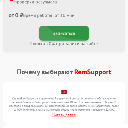
проверки результата
от 0 ₽
Время работы: от 30 мин
Записаться
Скидка 20% при записи на сайте
Почему выбирают
RemSupport
CasadaRemSupport — современный сервисный центр по ремонту и обслуживанию
техники Casada в Белгороде с опытом более 10 лет. В штате компании — более 19
мастеров с профессиональной подготовкой. За время работы к нам обратились более
10 000 клиентов, а также выполнено общее число ремонтов превысило 12 000.
Ежемесячно в сервисный центр поступает свыше 300 единиц техники, включая , , . Мы
Читать далее
беремся за задачи любой сложности и гарантируем высокое качество обслуживания
благодаря опыту команды.