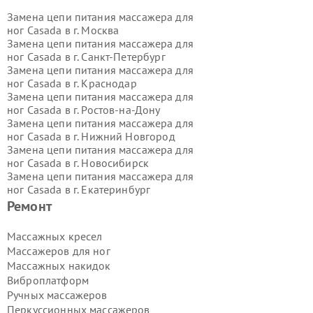
Замена цепи питания массажера для
ног Casada в г.
Москва
Замена цепи питания массажера для
ног Casada в г.
Санкт-Петербург
Замена цепи питания массажера для
ног Casada в г.
Краснодар
Замена цепи питания массажера для
ног Casada в г.
Ростов-на-Дону
Замена цепи питания массажера для
ног Casada в г.
Нижний Новгород
Замена цепи питания массажера для
ног Casada в г.
Новосибирск
Замена цепи питания массажера для
ног Casada в г.
Екатеринбург
Замена цепи питания массажера для
Ремонт
ног Casada в г.
Казань
Замена цепи питания массажера для
Массажных кресел
ног Casada в г.
Воронеж
Массажеров для ног
Замена цепи питания массажера для
Массажных накидок
ног Casada в г.
Волгоград
Виброплатформ
Замена цепи питания массажера для
Ручных массажеров
ног Casada в г.
Самара
Замена цепи питания массажера для
Перкуссионных массажеров