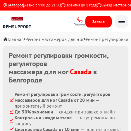
декс
Белгород
Ежедневно с 9:00 до 21:00
Гарантия до 1 года
Выезд мастера бес
Заявка
Позвонить
REMSUPPORT
Главная
Ремонт массажеров для ног
Ремонт регулировки 
Ремонт регулировки громкости,
регуляторов
массажера для ног
Casada
в
Белгороде
Ремонт регулировки громкости, регуляторов
массажеров для ног Casada от 20 мин
—
приоритетный ремонт
До 30% экономии
— скидки при заявке онлайн
Контроль на каждом этапе
— статус ремонта по
запросу
Диагностика Casada от 10 мин
— понятный вывод