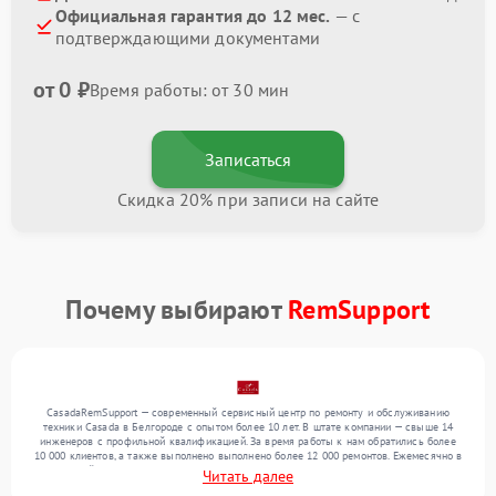
Официальная гарантия до 12 мес.
— с
подтверждающими документами
от 0 ₽
Время работы: от 30 мин
Записаться
Скидка 20% при записи на сайте
Почему выбирают
RemSupport
CasadaRemSupport — современный сервисный центр по ремонту и обслуживанию
техники Casada в Белгороде с опытом более 10 лет. В штате компании — свыше 14
инженеров с профильной квалификацией. За время работы к нам обратились более
10 000 клиентов, а также выполнено выполнено более 12 000 ремонтов. Ежемесячно в
сервисный центр поступает свыше 300 единиц техники, включая , , . Мы работаем с
Читать далее
широким спектром неисправностей и обеспечиваем надежный результат благодаря