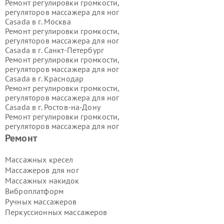
Ремонт регулировки громкости,
регуляторов массажера для ног
Casada в г.
Москва
Ремонт регулировки громкости,
регуляторов массажера для ног
Casada в г.
Санкт-Петербург
Ремонт регулировки громкости,
регуляторов массажера для ног
Casada в г.
Краснодар
Ремонт регулировки громкости,
регуляторов массажера для ног
Casada в г.
Ростов-на-Дону
Ремонт регулировки громкости,
регуляторов массажера для ног
Casada в г.
Нижний Новгород
Ремонт
Ремонт регулировки громкости,
регуляторов массажера для ног
Массажных кресел
Casada в г.
Новосибирск
Массажеров для ног
Ремонт регулировки громкости,
Массажных накидок
регуляторов массажера для ног
Виброплатформ
Casada в г.
Екатеринбург
Ручных массажеров
Ремонт регулировки громкости,
регуляторов массажера для ног
Перкуссионных массажеров
Casada в г.
Казань