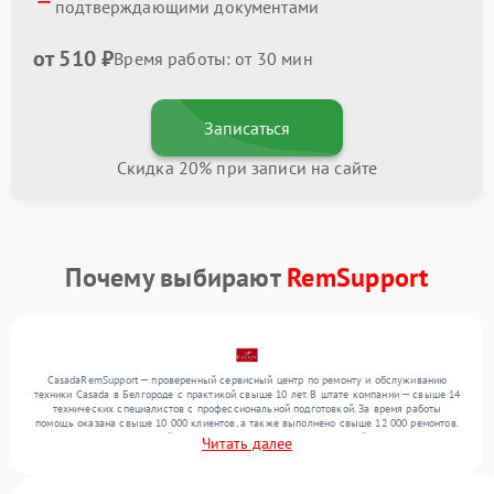
подтверждающими документами
от 510 ₽
Время работы: от 30 мин
Записаться
Скидка 20% при записи на сайте
Почему выбирают
RemSupport
CasadaRemSupport — проверенный сервисный центр по ремонту и обслуживанию
техники Casada в Белгороде с практикой свыше 10 лет. В штате компании — свыше 14
технических специалистов с профессиональной подготовкой. За время работы
помощь оказана свыше 10 000 клиентов, а также выполнено свыше 12 000 ремонтов.
Ежемесячно в сервисный центр поступает более 300 обращений, включая , , . Мы
Читать далее
беремся за задачи любой сложности и поддерживаем высокий стандарт качества
благодаря опыту команды.