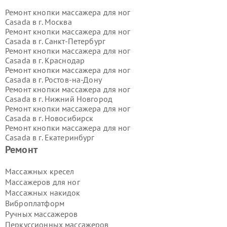
Ремонт кнопки массажера для ног
Casada в г.
Москва
Ремонт кнопки массажера для ног
Casada в г.
Санкт-Петербург
Ремонт кнопки массажера для ног
Casada в г.
Краснодар
Ремонт кнопки массажера для ног
Casada в г.
Ростов-на-Дону
Ремонт кнопки массажера для ног
Casada в г.
Нижний Новгород
Ремонт кнопки массажера для ног
Casada в г.
Новосибирск
Ремонт кнопки массажера для ног
Casada в г.
Екатеринбург
Ремонт кнопки массажера для ног
Ремонт
Casada в г.
Казань
Ремонт кнопки массажера для ног
Массажных кресел
Casada в г.
Воронеж
Массажеров для ног
Ремонт кнопки массажера для ног
Массажных накидок
Casada в г.
Волгоград
Виброплатформ
Ремонт кнопки массажера для ног
Ручных массажеров
Casada в г.
Самара
Ремонт кнопки массажера для ног
Перкуссионных массажеров