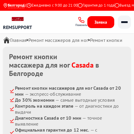
4.9 на Яндекс
Белгород
Ежедневно с 9:00 до 21:00
Гарантия до 1 года
Выезд мас
Заявка
Позвонить
REMSUPPORT
Главная
Ремонт массажеров для ног
Ремонт кнопки
Ремонт кнопки
массажера для ног
Casada
в
Белгороде
Ремонт кнопки массажеров для ног Casada от 20
мин
— экспресс-обслуживание
До 30% экономии
— самые выгодные условия
Контроль на каждом этапе
— от диагностики до
выдачи
Диагностика Casada от 10 мин
— точное
выявление
Официальная гарантия до 12 мес.
— с