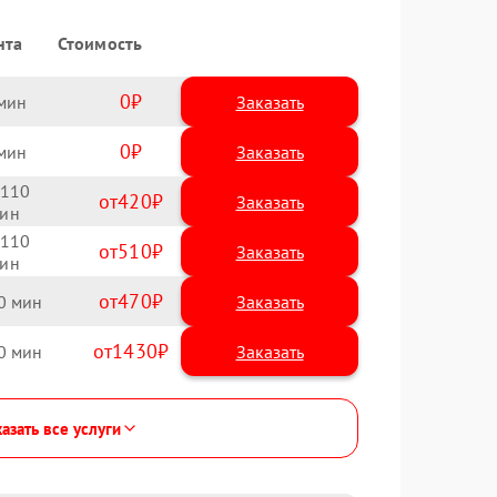
нта
Стоимость
0
Заказать
0
Заказать
110
420
110
510
470
0
1430
0
азать все услуги