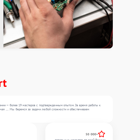
rt
ании — более 19 мастеров с подтвержденным опытом. За время работы к
чая , , . Мы беремся за задачи любой сложности и обеспечиваем
50 000+
довольных клиентов по всей России