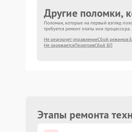
Другие поломки, 
Поломки, которые на первый взгляд похо
требуется ремонт платы или процессора.
Не реагирует управление
Сбой режимов
З
Не заряжается
Перегрев
Сбой БП
Этапы ремонта тех