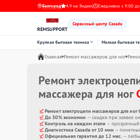
Белгород
4.9 на Яндекс
Ежедневно с 9:00 до
Сервисный центр Casada
REMSUPPORT
Крупная бытовая техника
Мелкая бытовая т
Главная
Ремонт массажеров для ног
Ремо
Ремонт электроцеп
массажера для ног
Ремонт электроцепи массажеров для ног 
До 30% экономии
— скидки при заявке о
Контроль на каждом этапе
— прозрачный
Диагностика Casada от 10 мин
— понятны
Официальная гарантия до 12 мес.
— любые