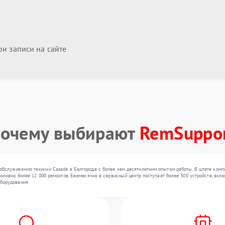
и записи на сайте
очему выбирают
RemSuppo
обслуживанию техники Casada в Белгороде с более чем десятилетним опытом работы. В штате комп
олнено более 12 000 ремонтов. Ежемесячно в сервисный центр поступает более 300 устройств, вклю
борудования.