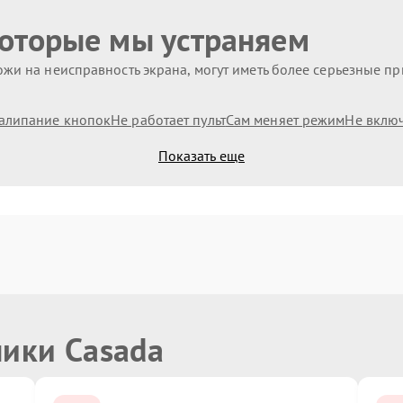
которые мы устраняем
жи на неисправность экрана, могут иметь более серьезные п
алипание кнопок
Не работает пульт
Сам меняет режим
Не вклю
Показать еще
ники Casada