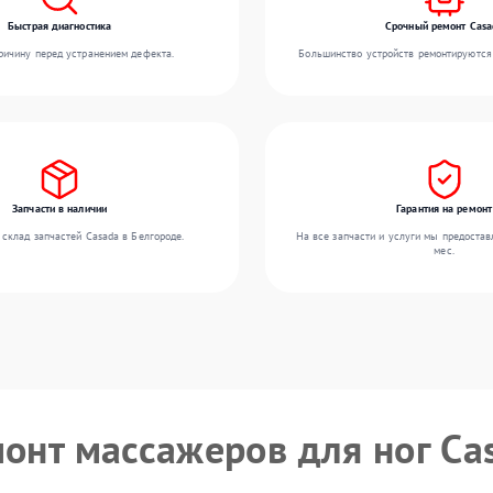
Быстрая диагностика
Срочный ремонт Casa
ичину перед устранением дефекта.
Большинство устройств ремонтируются 
Запчасти в наличии
Гарантия на ремонт
склад запчастей Casada в Белгороде.
На все запчасти и услуги мы предостав
мес.
монт массажеров для ног Ca