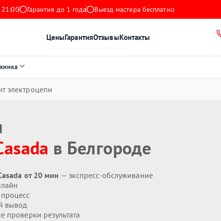
 21:00
Гарантия до 1 года
Выезд мастера бесплатно
Цены
Гарантия
Отзывы
Контакты
ехника
нт электроцепи
и
Casada
в Белгороде
Casada от 20 мин
— экспресс-обслуживание
нлайн
 процесс
й вывод
 проверки результата