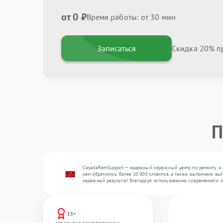
от 0 ₽
Время работы: от 30 мин
Записаться
Скидка 20% пр
П
CasadaRemSupport — надежный сервисный центр по ремонту и 
нам обратились более 10 000 клиентов, а также выполнено вып
надежный результат благодаря использованию современного о
13+
лет опыта в ремонте техники