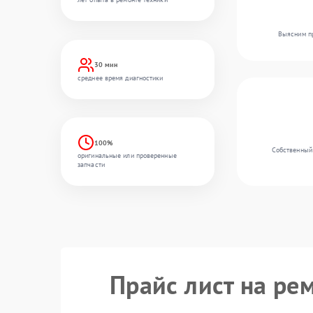
Выясним пр
30 мин
среднее время диагностики
100%
Собственный 
оригинальные или проверенные
запчасти
Прайс лист на ре