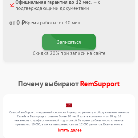
Официальная гарантия до 12 мес.
— с
подтверждающими документами
от 0 ₽
Время работы: от 30 мин
Записаться
Скидка 20% при записи на сайте
Почему выбирают
RemSupport
CasadaRemSupport — надежный сервисный центр по ремонту и обслуживанию техники
Casada в Белгороде с опытом более 10 лет. В штате компании — от 10 до 16
инженеров с профессиональной подготовкой. За время работы число клиентов
превысило 10 000, а также выполнено свыше 12 000 ремонтов. Ежемесячно в
сервисный центр поступает от 300 устройств, включая , , . Мы выполняем ремонт
Читать далее
различного уровня сложности и обеспечиваем надежный результат благодаря опыту
команды.