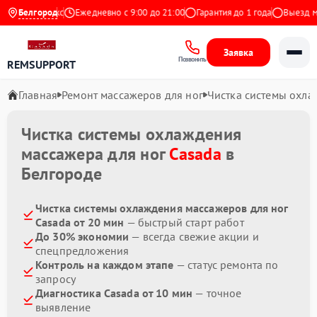
4.9 на Яндекс
Белгород
Ежедневно с 9:00 до 21:00
Гарантия до 1 года
Выезд мас
Заявка
Позвонить
REMSUPPORT
Главная
Ремонт массажеров для ног
Чистка системы охл
Чистка системы охлаждения
массажера для ног
Casada
в
Белгороде
Чистка системы охлаждения массажеров для ног
Casada от 20 мин
— быстрый старт работ
До 30% экономии
— всегда свежие акции и
спецпредложения
Контроль на каждом этапе
— статус ремонта по
запросу
Диагностика Casada от 10 мин
— точное
выявление