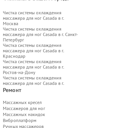
Чистка системы охлаждения
массажера для ног Casada в г.
Москва
Чистка системы охлаждения
массажера для ног Casada в г.
Санкт-
Петербург
Чистка системы охлаждения
массажера для ног Casada в г.
Краснодар
Чистка системы охлаждения
массажера для ног Casada в г.
Ростов-на-Дону
Чистка системы охлаждения
массажера для ног Casada в г.
Нижний Новгород
Ремонт
Чистка системы охлаждения
массажера для ног Casada в г.
Массажных кресел
Новосибирск
Массажеров для ног
Чистка системы охлаждения
Массажных накидок
массажера для ног Casada в г.
Виброплатформ
Екатеринбург
Ручных массажеров
Чистка системы охлаждения