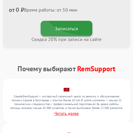
от 0 ₽
Время работы: от 30 мин
Записаться
Скидка 20% при записи на сайте
Почему выбирают
RemSupport
CasadaRemSupport — экспертный сервисный центр по ремонту и обслуживанию
техники Casada в Белгороде с опытом более 10 лет. В штате компании — свыше 22
технических специалистов с профессиональной подготовкой. За время работы
помощь оказана свыше 10 000 клиентов, а также выполнено более 12 000 ремонтов.
Ежемесячно в сервисный центр поступает более 300 устройств, включая , , . Мы
Читать далее
устраняем поломки любой сложности и поддерживаем высокий стандарт качества
благодаря опыту команды.