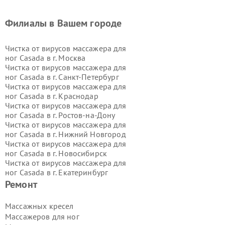
Филиалы в Вашем городе
Чистка от вирусов массажера для
ног Casada в г.
Москва
Чистка от вирусов массажера для
ног Casada в г.
Санкт-Петербург
Чистка от вирусов массажера для
ног Casada в г.
Краснодар
Чистка от вирусов массажера для
ног Casada в г.
Ростов-на-Дону
Чистка от вирусов массажера для
ног Casada в г.
Нижний Новгород
Чистка от вирусов массажера для
ног Casada в г.
Новосибирск
Чистка от вирусов массажера для
ног Casada в г.
Екатеринбург
Чистка от вирусов массажера для
Ремонт
ног Casada в г.
Казань
Чистка от вирусов массажера для
Массажных кресел
ног Casada в г.
Воронеж
Массажеров для ног
Чистка от вирусов массажера для