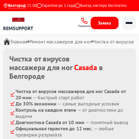
о с 9:00 до 21:00
Белгород
Гарантия до 1 года
Выезд мастера бесплатно
Заявка
Позвонить
REMSUPPORT
Главная
Ремонт массажеров для ног
Чистка от вирусов
Чистка от вирусов
массажера для ног
Casada
в
Белгороде
Чистка от вирусов массажеров для ног Casada от
20 мин
— быстрый старт работ
До 30% экономии
— самые выгодные условия
Контроль на каждом этапе
— от диагностики до
выдачи
Диагностика Casada от 10 мин
— понятный вывод
Официальная гарантия до 12 мес.
— любые
проверки результата