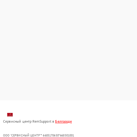
Сервисный центр RemSupport в
Белгороде
ООО "СЕРВИСНЫЙ ЦЕНТР"* 6685170650*668501001