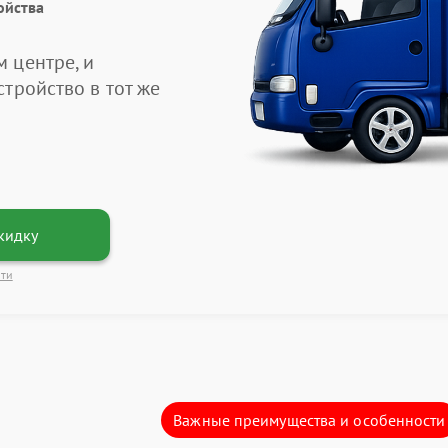
ойства
 центре, и
тройство в тот же
кидку
сти
Важные преимущества и особенности